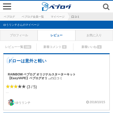
toggle
navigation
ベプログ
ベプログ会員一覧
マイページ
口コミ
ゆうリンチさんのマイページ
プロフィール
レビュー
お気に入り
レビュー一覧
新着コメント
新着いいね
156
0
1
ドローは意外と軽い
RAINBOW ベプログ オリジナルスターターキット
【EasyVAPE】ベプログオリ ...
の口コミ
(3 / 5)
...
2018/10/15
ゆうリンチ