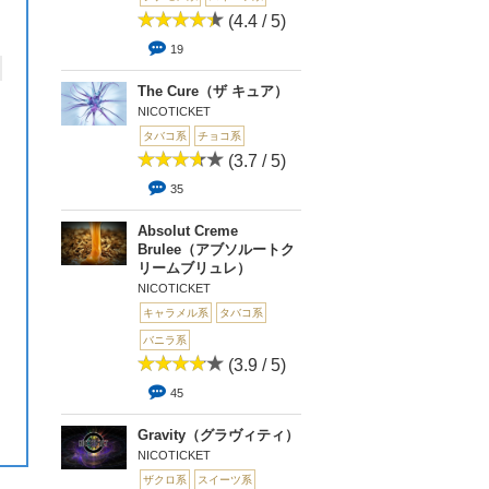
(4.4 / 5)
19
The Cure（ザ キュア）
NICOTICKET
タバコ系
チョコ系
(3.7 / 5)
35
Absolut Creme
Brulee（アブソルートク
リームブリュレ）
NICOTICKET
キャラメル系
タバコ系
バニラ系
(3.9 / 5)
45
Gravity（グラヴィティ）
NICOTICKET
ザクロ系
スイーツ系