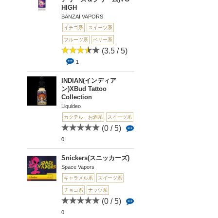
HIGH
BANZAI VAPORS
イチゴ系
スイーツ系
フルーツ系
ベリー系
(3.5 / 5)
1
INDIAN(インディア
ン)XBud Tattoo
Collection
Liquideo
カクテル・お酒系
スイーツ系
(0 / 5)
0
Snickers(スニッカーズ)
Space Vapors
キャラメル系
スイーツ系
チョコ系
ナッツ系
(0 / 5)
0