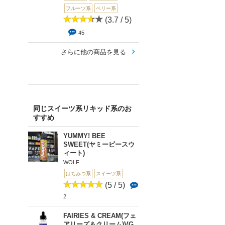
フルーツ系
ベリー系
(3.7 / 5)
45
さらに他の商品を見る
同じスイーツ系リキッド系のお
すすめ
YUMMY! BEE
SWEET(ヤミービースウ
ィート)
WOLF
はちみつ系
スイーツ系
(5 / 5)
2
FAIRIES & CREAM(フェ
アリーズ＆クリーム)VG