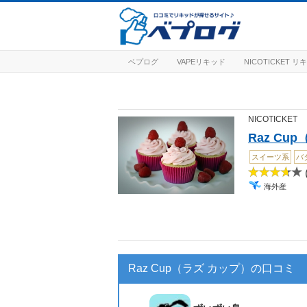
ベプログ
VAPEリキッド
NICOTICKET 
NICOTICKET
Raz Cu
スイーツ系
バ
(
海外産
Raz Cup（ラズ カップ）の口コミ