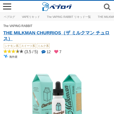
toggle
navigation
ベプログ
VAPEリキッド
The VAPING RABBIT リキッド一覧
THE MIL
The VAPING RABBIT
THE MILKMAN CHURRIOS（ザ ミルクマン チュロ
ス）
シナモン系
スイーツ系
ミルク系
(3.5 / 5)
12
7
海外産