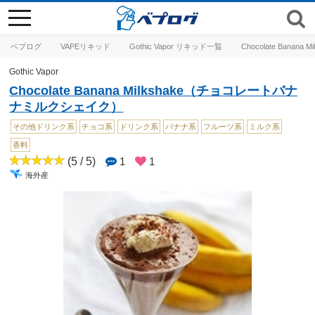
toggle
navigation
ベプログ
VAPEリキッド
Gothic Vapor リキッド一覧
Chocolate Ban
Gothic Vapor
Chocolate Banana Milkshake（チョコレートバナ
ナミルクシェイク）
その他ドリンク系
チョコ系
ドリンク系
バナナ系
フルーツ系
ミルク系
香料
(5 / 5)
1
1
海外産