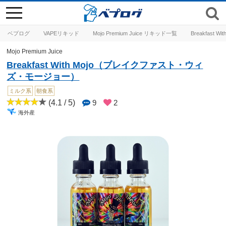
toggle
navigation
ベプログ
VAPEリキッド
Mojo Premium Juice リキッド一覧
Breakfas
Mojo Premium Juice
Breakfast With Mojo（ブレイクファスト・ウィ
ズ・モージョー）
ミルク系
朝食系
(4.1 / 5)
9
2
海外産