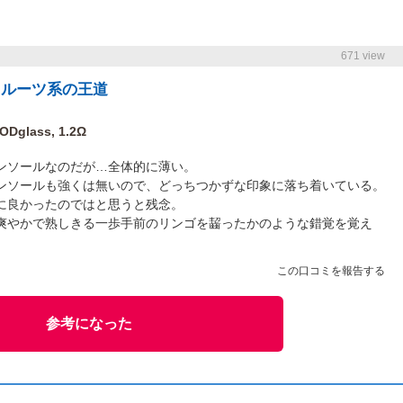
671 view
フルーツ系の王道
Dglass, 1.2Ω
ンソールなのだが…全体的に薄い。
ンソールも強くは無いので、どっちつかずな印象に落ち着いている。
に良かったのではと思うと残念。
爽やかで熟しきる一歩手前のリンゴを齧ったかのような錯覚を覚え
この口コミを報告する
参考になった