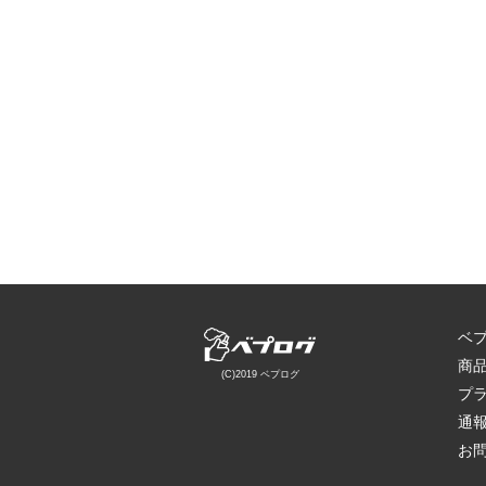
ベ
商
(C)2019 ベプログ
プ
通
お