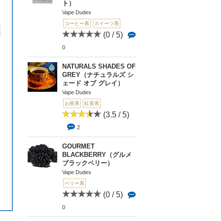
ト）
Vape Dudes
コーヒー系
スイーツ系
(0 / 5)
0
NATURALS SHADES OF
GREY（ナチュラルズ シ
ェード オブ グレイ）
Vape Dudes
お茶系
紅茶系
(3.5 / 5)
2
GOURMET
BLACKBERRY（グルメ
ブラックベリー）
Vape Dudes
ベリー系
(0 / 5)
0