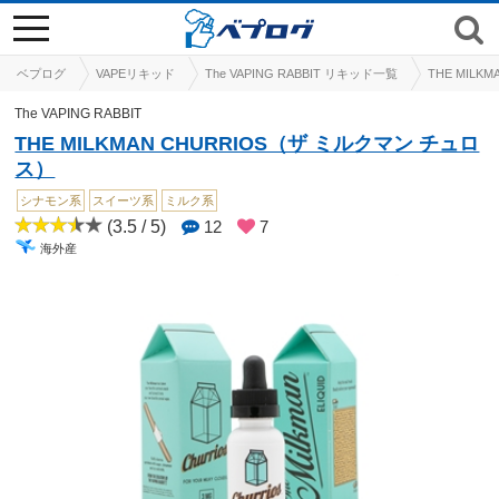
toggle
navigation
ベプログ
VAPEリキッド
The VAPING RABBIT リキッド一覧
THE MIL
The VAPING RABBIT
THE MILKMAN CHURRIOS（ザ ミルクマン チュロ
ス）
シナモン系
スイーツ系
ミルク系
(3.5 / 5)
12
7
海外産