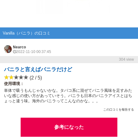
Vanilla（バニラ）の口コミ
Nearco
2022-11-10 00:37:45
304 view
バニラと言えばバニラだけど
(2 / 5)
使用環境：
単体で吸うもんじゃないかな。タバコ系に混ぜてバニラ風味を足すみた
いな感じの使い方があっていそう。バニラも日本のバニラアイスとはち
ょっと違う味。海外のバニラってこんなのかな。。。
この口コミを報告する
参考になった