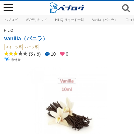
toggle
navigation
ベプログ
VAPEリキッド
HiLIQ リキッド一覧
Vanilla（バニラ）
口コ
HiLIQ
Vanilla（バニラ）
スイーツ系
バニラ系
(3 / 5)
10
0
海外産