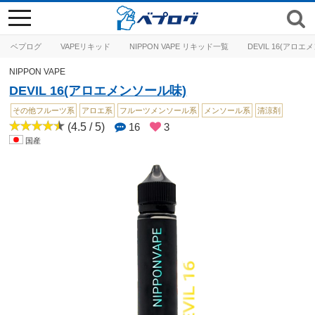
toggle
navigation
ベプログ
VAPEリキッド
NIPPON VAPE リキッド一覧
DEVIL 16(アロ
NIPPON VAPE
DEVIL 16(アロエメンソール味)
その他フルーツ系
アロエ系
フルーツメンソール系
メンソール系
清涼剤
(4.5 / 5)
16
3
国産