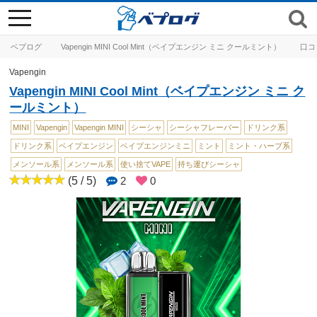
toggle
navigation
ベプログ
Vapengin MINI Cool Mint（ベイプエンジン ミニ クールミント）
口コ
Vapengin
Vapengin MINI Cool Mint（ベイプエンジン ミニ ク
ールミント）
MINI
Vapengin
Vapengin MINI
シーシャ
シーシャフレーバー
ドリンク系
ドリンク系
ベイプエンジン
ベイプエンジンミニ
ミント
ミント・ハーブ系
メンソール系
メンソール系
使い捨てVAPE
持ち運びシーシャ
(5 / 5)
2
0