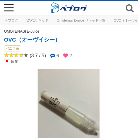
toggle
navigation
ベプログ
VAPEリキッド
Omotenasi E-juice リキッド一覧
OVC（オーヴ
OMOTENASI E-Juice
OVC（オーヴイシー）
バニラ系
(3.7 / 5)
6
2
国産