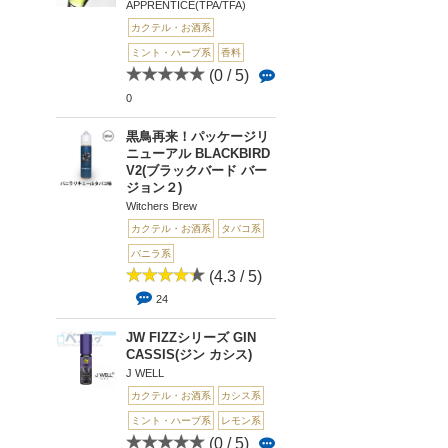
APPRENTICE(TPA/TFA)
カクテル・お酒系
ミント・ハーブ系
香料
(0 / 5)
0
黒鳥再来！パッケージリ
ニューアル BLACKBIRD
V2(ブラックバード バー
ジョン２)
Witchers Brew
カクテル・お酒系
タバコ系
バニラ系
(4.3 / 5)
24
JW FIZZシリーズ GIN
CASSIS(ジン カシス)
J WELL
カクテル・お酒系
カシス系
ミント・ハーブ系
レモン系
(0 / 5)