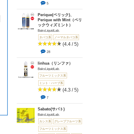
5
Perique(ペリック)、
Perique with Mint（ペリ
ックウィズミント）
BaksLiquidLab.
タバコ系
ノーマルタバコ系
(4.4 / 5)
28
linhua（リンファ）
BaksLiquidLab.
フルーツミックス系
ミント・ハーブ系
(4.3 / 5)
7
Sabato(サバト)
BaksLiquidLab.
カシス系
グレープフルーツ系
フルーツミックス系