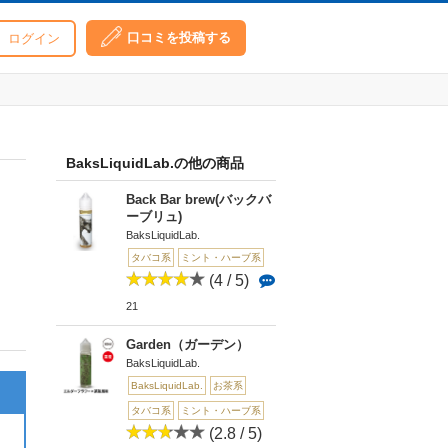
口コミを投稿する
ログイン
BaksLiquidLab.の他の商品
Back Bar brew(バックバ
ーブリュ)
BaksLiquidLab.
タバコ系
ミント・ハーブ系
(4 / 5)
21
Garden（ガーデン）
BaksLiquidLab.
BaksLiquidLab.
お茶系
タバコ系
ミント・ハーブ系
(2.8 / 5)