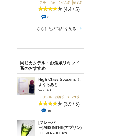
フルーツ系
ライム系
柚子系
(4.4 / 5)
8
さらに他の商品を見る
同じカクテル・お酒系リキッド
系のおすすめ
High Class Seasons し
ょくらあと
VapeSick
カクテル・お酒系
チョコ系
(3.9 / 5)
15
[フレーバ
ー]ABSINTHE(アブサン)
THE PERFUMER'S