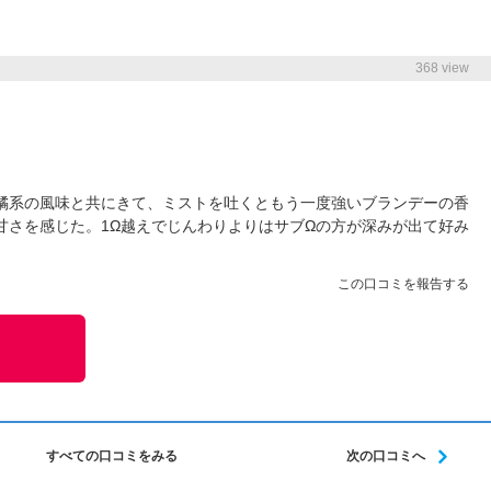
368 view
橘系の風味と共にきて、ミストを吐くともう一度強いブランデーの香
甘さを感じた。1Ω越えでじんわりよりはサブΩの方が深みが出て好み
この口コミを報告する
すべての口コミをみる
次の口コミへ