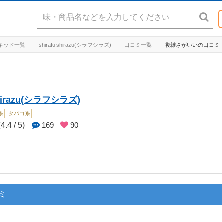
. リキッド一覧
shirafu shirazu(シラフシラズ)
口コミ一覧
複雑さがいいの口コミ
 shirazu(シラフシラズ)
系
タバコ系
4.4 / 5)
169
90
コミ