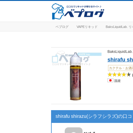
ベプログ
VAPEリキッド
BaksLiquidLab
BaksLiquidLab.
shirafu
カクテル・お酒
(
国産
shirafu shirazu(シラフシラズ)の口