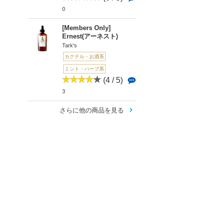
0
[Members Only]
Ernest(アーネスト)
Tark's
カクテル・お酒系
ミント・ハーブ系
(4 / 5)
3
さらに他の商品を見る