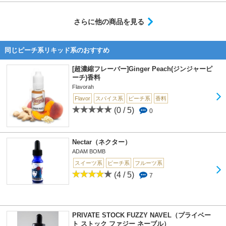
さらに他の商品を見る
同じピーチ系リキッド系のおすすめ
[超濃縮フレーバー]Ginger Peach(ジンジャーピ
ーチ)香料
Flavorah
Flavor
スパイス系
ピーチ系
香料
(0 / 5)
0
Nectar（ネクター）
ADAM BOMB
スイーツ系
ピーチ系
フルーツ系
(4 / 5)
7
PRIVATE STOCK FUZZY NAVEL（プライベー
ト ストック ファジー ネーブル）