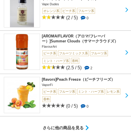
Vape Dudes
オレンジ系
ピーチ系
フルーツ系
(2 / 5)
0
[AROMA/FLAVOR（アロマ/フレーバ
ー）]Summer Clouds（サマークラウドズ）
FlavourArt
ピーチ系
フルーツミックス系
フルーツ系
ミント・ハーブ系
香料
(2.5 / 5)
2
[flavors]Peach Freeze（ピーチフリーズ）
VaporFi
ピーチ系
フルーツ系
ミント・ハーブ系
レモン系
香料
(0 / 5)
0
さらに他の商品を見る