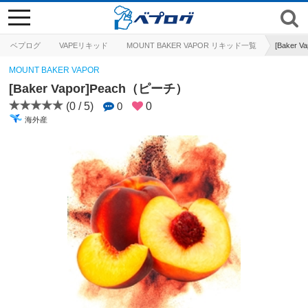
toggle
navigation
ベプログ
VAPEリキッド
MOUNT BAKER VAPOR リキッド一覧
[Baker 
MOUNT BAKER VAPOR
[Baker Vapor]Peach（ピーチ）
(0 / 5)
0
0
海外産