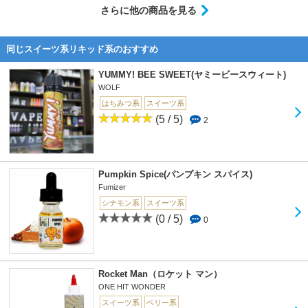
さらに他の商品を見る
同じスイーツ系リキッド系のおすすめ
YUMMY! BEE SWEET(ヤミービースウィート)
WOLF
はちみつ系
スイーツ系
(5 / 5)
2
Pumpkin Spice(パンプキン スパイス)
Fumizer
シナモン系
スイーツ系
(0 / 5)
0
Rocket Man（ロケット マン）
ONE HIT WONDER
スイーツ系
ベリー系