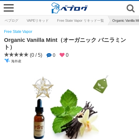
toggle
navigation
ベプログ
VAPEリキッド
Free State Vapor リキッド一覧
Organic Van
Free State Vapor
Organic Vanilla Mint（オーガニック バニラミン
ト）
(0 / 5)
0
0
海外産