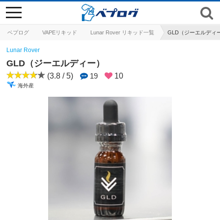
toggle
navigation
ベプログ
VAPEリキッド
Lunar Rover リキッド一覧
GLD（ジーエルディ
Lunar Rover
GLD（ジーエルディー）
(3.8 / 5)
19
10
海外産