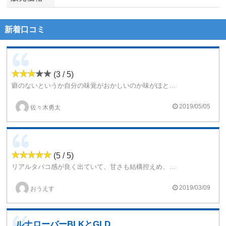
新着口コミ
(3 / 5)
癖のないというか自分の味覚がおかしいのか味がほとんどわかりませんでした。メッシュのクリアロとギャラクシーで吸ったけど一応タバコっぽい味がするっちゃするけど美味しいとは思わないです。癖の無い1mmの紙巻きタバコに近いかも？
2019/05/05
佐々木勇太
(5 / 5)
リアルタバコ感が良く出ていて、甘さも結構控えめ、灰っぽさも感じられてかなりスモーキーです。
胡椒風味とフレーバー説明にあるように、スパイシーな香りも混ざって感じられます。
2019/03/09
おうえす
元喫煙者でリアルタバコ系リキッドを求めている人にはそこそこ刺さるリキッドかと思います。
ルナローバーBLKとGLDの吸い比べ