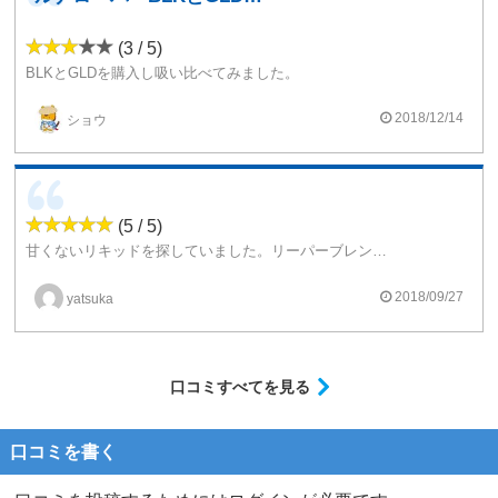
(3 / 5)
BLKとGLDを購入し吸い比べてみました。
今までに吸ったタバコ味の分類に入るリキッドはニコチケットのワコンダだけなんですが、同じタバコ味でも大分違いがあるんですね。
ワコンダはワコンダで美味かったのですが、このルナローバーのBLKとGLDは全く別物で、というかこれこそタバコ味という印象を受けました。
2018/12/14
ショウ
甘ったるさは全く無くほのかにリアタバ特有の燻い感じが見事に再現されています。
洋モクを吸った事が無いのですが、これなら常用できそうな気がします。
BLKとGLDの違いについては、大きな違いが感じられませんでした(リアタバが原因で嗅覚や味覚が馬鹿になったのかな？)が、
GLDはBLKにちょっと辛みが加わった感じで喉に感じる若干の辛みがよりスモーキーさを演出しているように感じられます。
これからも色々なメーカーのリキッドを試しながら自分に合った物を探していこうと思います。
(5 / 5)
甘くないリキッドを探していました。リーパーブレンドも良かったが、こちらの方が甘くなく吸いやすい。紙巻きたばこからの移行者ですが、タバコを吸ってる感がしっかりあります。匂いは胡椒風味となってるからか、ちょっと目に染みる感覚がある。
2018/09/27
yatsuka
口コミすべてを見る
口コミを書く