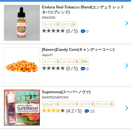
Endura Red-Tobacco Blend(エンデュラ レッド
タバコブレンド)
INNOKIN
スパイス系
タバコ系
(0 / 5)
0
[flavors]Candy Corn(キャンディーコーン)
VaporFi
スイーツ系
スパイス系
香料
(0 / 5)
0
Supernova(スーパーノヴァ)
WARPEDVAPORS
はちみつ系
スパイス系
ピーチ系
マンゴー系
(4.2 / 5)
23