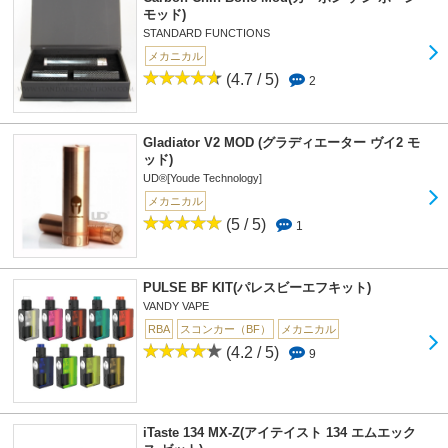
モッド)
STANDARD FUNCTIONS
メカニカル
(4.7 / 5)
2
Gladiator V2 MOD (グラディエーター ヴイ2 モ
ッド)
UD®[Youde Technology]
メカニカル
(5 / 5)
1
PULSE BF KIT(パレスビーエフキット)
VANDY VAPE
RBA
スコンカー（BF）
メカニカル
(4.2 / 5)
9
iTaste 134 MX-Z(アイテイスト 134 エムエック