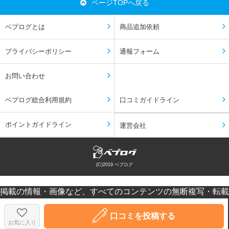
ページTOPへ戻る
ベプログとは
商品追加依頼
プライバシーポリシー
通報フォーム
お問い合わせ
ベプログ総合利用規約
口コミガイドライン
ポイントガイドライン
運営会社
(C)2019 ベプログ
掲載の情報・画像など、すべてのコンテンツの無断複写・転載
を禁じます。
口コミなどの投稿はあくまで投稿者の感想です。個人差があり
口コミを投稿する
ますのでご注意ください。
お気に入り