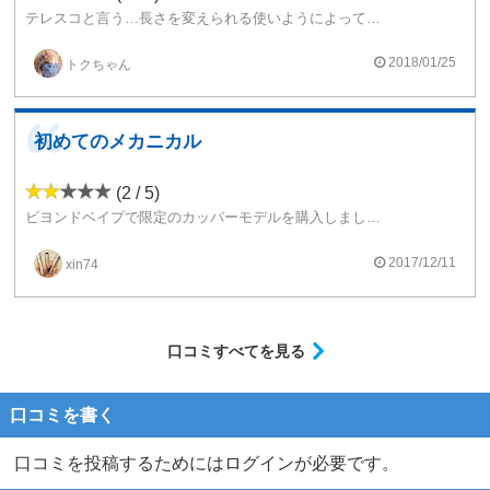
テレスコと言う…長さを変えられる使いようによっては、だいぶ小さくなる可愛いやつなのです(*^▽^*)
パフボタンのロックもあり、メカニカルのデビューには良いのかも？と思います。
うちの他のチューブと比べても、問題点は少なく…
2018/01/25
トクちゃん
アルミボディになるので、軽いんです(*^▽^*)
まぁ一回自分のミスで通電し続けてしまった事もありますけど…
普通に使えば問題ないと思いますよ〜(*^▽^*)←バッテリー反対にセットしたのです:(；ﾞﾟ\'ωﾟ\'):
初めてのメカニカル
可愛い見た目、軽量、パフロック可能、安価と〜手軽に楽しめるメカニカルチューブだと思います(● ˃̶͈̀ロ˂̶͈́)੭ꠥ⁾⁾
(2 / 5)
現在他にも安価なチューブが出てますので、今更感はありますが…
ビヨンドベイプで限定のカッパーモデルを購入しました。
自分はこれが欲しくて買いました。
安心設計でメカデビューとしてはハードルが低い。カッパーモデルで限定だったと理由で購入しました。
初めてみた時から気になるやつだったものでww
安心設計でメカデビューとしてはオススメできますが、その後ハイブリッド接続のメカニカルチューブを何個も買って思ったことですが、ビーコンのデザインが気に入らない限り、安心設計とか安いだけで選ばない方がいいです。今はダサいと思い使っていません。
2017/12/11
xin74
メカチューブはハイブリッド接続であろうと自分がカッコイイと思った物を買った方がいいと教えてくれたmodです。
口コミすべてを見る
口コミを書く
口コミを投稿するためにはログインが必要です。