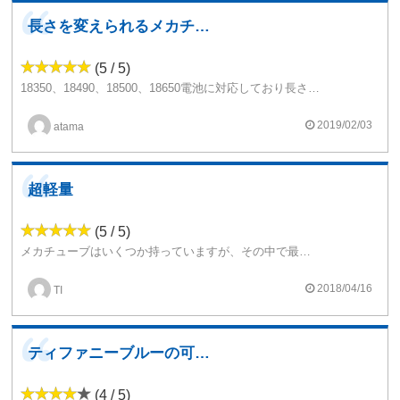
長さを変えられるメカチューブ
(5 / 5)
18350、18490、18500、18650電池に対応しており長さを変えられるメカチューブですね アルミなので結構軽いです
メカニカルなのである程度知識がないと扱わないほうがいいです
細かい作りは良いですが正直MODなんて立ちあがりさえ問題なければ味に関してはほとんどどれを使っても同じなので、デザインが好きな人にはおすすめです
2019/02/03
atama
超軽量
(5 / 5)
メカチューブはいくつか持っていますが、その中で最も軽いチューブです。とにかく軽いのが最高ですがスイッチの感触がチープなのが玉に瑕。
2018/04/16
TI
ティファニーブルーの可愛子ちゃん
(4 / 5)