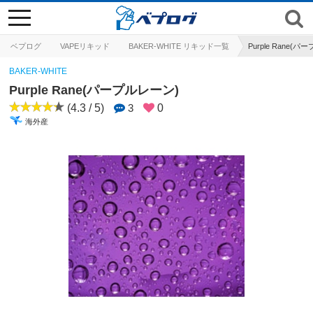
toggle
navigation
ベプログ
VAPEリキッド
BAKER-WHITE リキッド一覧
Purple Rane(
BAKER-WHITE
Purple Rane(パープルレーン)
(4.3 / 5)
3
0
海外産