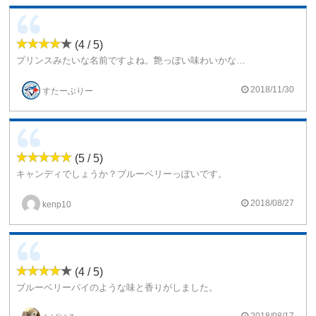
(4 / 5)
プリンスみたいな名前ですよね。艶っぽい味わいかなって期待しながら、1吸い。ブルーベリーだっていう味でした。プルームテックのパープルクーラーに絶対合う
ここのメーカーはレベルが高いですね。とても美味しい出会いがあります。
2018/11/30
すたーぶりー
(5 / 5)
キャンディでしょうか？ブルーベリーっぽいです。
個人的には、とても吸いやすく美味しいリキッドです。
2018/08/27
kenp10
(4 / 5)
ブルーベリーパイのような味と香りがしました。
洋菓子風の味にしてはジューシー感もあります。
なかなか癖になる味です。