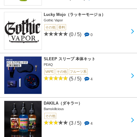
Lucky Mojo（ラッキーモージョ）
Gothic Vapor
その他
香料
(0 / 5)
0
SLEEP スリープ 本体キット
PEAQ
VAPE
その他
フルーツ系
(5 / 5)
4
DAKILA（ダキラー）
Bamskillcious
その他
(3 / 5)
4