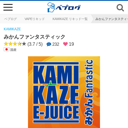
toggle
navigation
ベプログ
VAPEリキッド
KAMIKAZE リキッド一覧
みかんファンタスティ
KAMIKAZE
みかんファンタスティック
(3.7 / 5)
232
19
国産