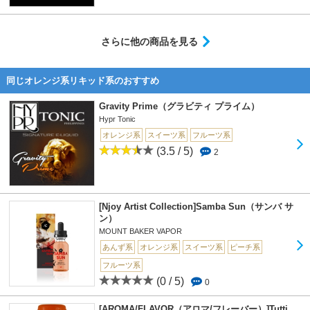
さらに他の商品を見る
同じオレンジ系リキッド系のおすすめ
Gravity Prime（グラビティ プライム）
Hypr Tonic
オレンジ系
スイーツ系
フルーツ系
(3.5 / 5)
2
[Njoy Artist Collection]Samba Sun（サンバ サ
ン）
MOUNT BAKER VAPOR
あんず系
オレンジ系
スイーツ系
ピーチ系
フルーツ系
(0 / 5)
0
[AROMA/FLAVOR（アロマ/フレーバー）]Tutti