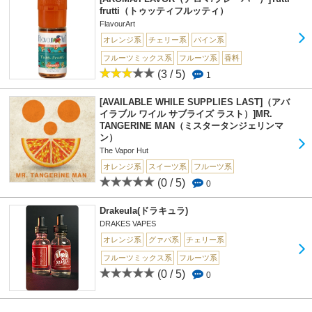
frutti（トゥッティフルッティ）
FlavourArt
オレンジ系
チェリー系
パイン系
フルーツミックス系
フルーツ系
香料
(3 / 5)
1
[AVAILABLE WHILE SUPPLIES LAST]（アバ
イラブル ワイル サブライズ ラスト）]MR.
TANGERINE MAN（ミスタータンジェリンマ
ン）
The Vapor Hut
オレンジ系
スイーツ系
フルーツ系
(0 / 5)
0
Drakeula(ドラキュラ)
DRAKES VAPES
オレンジ系
グァバ系
チェリー系
フルーツミックス系
フルーツ系
(0 / 5)
0