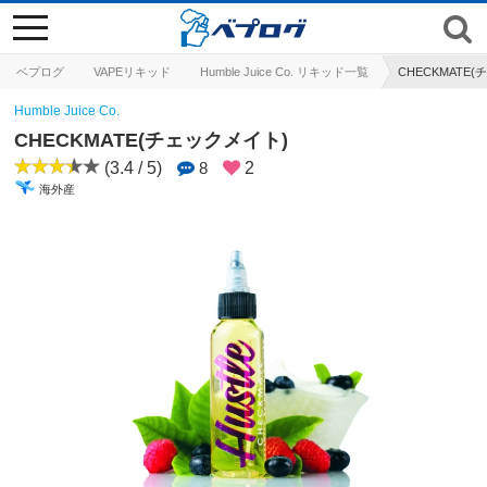
toggle
navigation
ベプログ
VAPEリキッド
Humble Juice Co. リキッド一覧
CHECKMATE
Humble Juice Co.
CHECKMATE(チェックメイト)
(3.4 / 5)
8
2
海外産