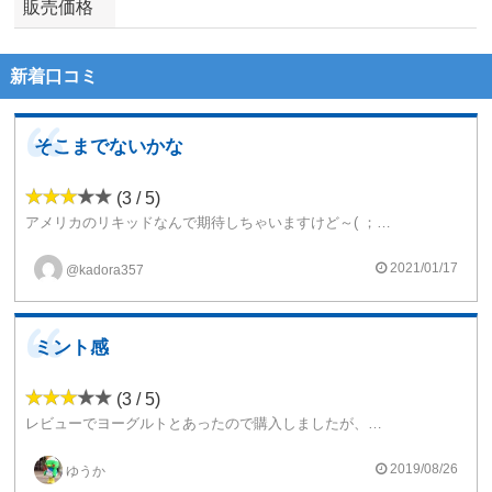
販売価格
新着口コミ
そこまでないかな
(3 / 5)
アメリカのリキッドなんで期待しちゃいますけど～( ；∀；)正直期待してたら、個人的には、ちょっとハズレなイメージになっちゃうんじゃないかなぁ～って思ってしまいましたでしょうかm(。≧Д≦。)mうまくはないかな
2021/01/17
@kadora357
ミント感
(3 / 5)
レビューでヨーグルトとあったので購入しましたが、味が薄くヨーグルト感はちょっと分からなかったです。クリアロだからかもしれませんが…。甘ったるい味の濃いリキッド好きな私にとってはちょっと薄くて残念でした。ですがコスパは最強だと思います！
2019/08/26
ゆうか