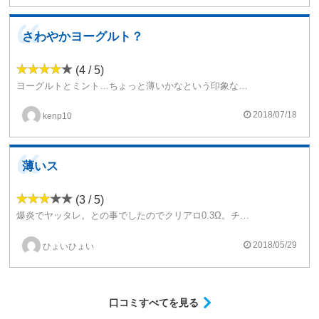
さわやかヨーグルト？
(4 / 5)
ヨーグルトとミント…ちょっと薄いかなという印象なので味のよく出るRDAでチェーンしたほうがいいかも。
とりあえずコスパ重視のリキッドなのでバカバカやったほうがいいかな。ベリーがもうちょっと欲しかった。
2018/07/18
kenp10
薄いス
(3 / 5)
爆炎でヤッタレ。との事でしたのでクリアロ0.3Ω。チェーンするにはちょうどいい味の濃さだとは思いますが、もっと味濃くしてもいいと思います。
自分の環境ではミントしか感じなかったス。
2018/05/29
ひょいひょい
口コミすべてを見る