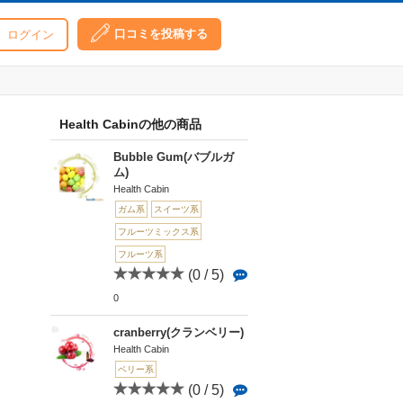
口コミを投稿する
ログイン
Health Cabinの他の商品
Bubble Gum(バブルガ
ム)
Health Cabin
ガム系
スイーツ系
フルーツミックス系
フルーツ系
(0 / 5)
0
cranberry(クランベリー)
Health Cabin
ベリー系
(0 / 5)