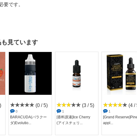
必要です。
品も見ています
)
(0 / 5)
(3 / 5)
(4 / 
0
1
1
BARACUDA(バラクー
[香料原液]Ice Cherry
[Grand Reserve]Pin
ダ)Evolutio...
(アイスチェリ...
appl...