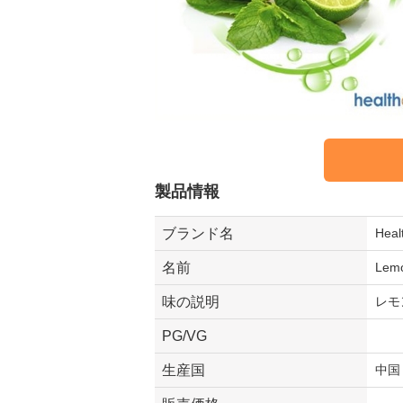
製品情報
ブランド名
Hea
名前
Lem
味の説明
レモ
PG/VG
生産国
中国