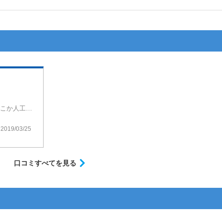
香りは圧倒的にライムが強いです。吸うとどこか人工的なライムのような感じでフレッシュさ・ジューシーさがなく今ひとつ満足感がありません。レモンの風味は弱いのですが、味がケンカせず吸い飽きないでチェーンし易いのかなとも思います。個人的にはもっと濃い味の方が好みです。
2019/03/25
口コミすべてを見る