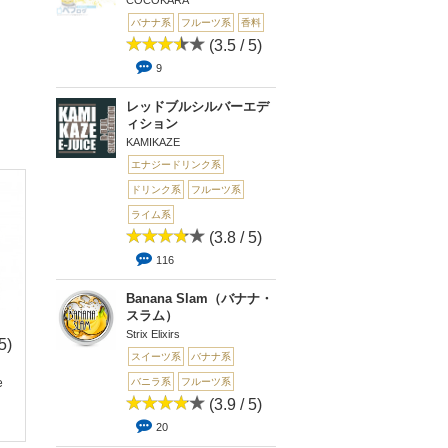
COCOKARA
バナナ系
フルーツ系
香料
(3.5 / 5)
9
レッドブルシルバーエデ
ィション
KAMIKAZE
エナジードリンク系
ドリンク系
フルーツ系
ライム系
(3.8 / 5)
116
Banana Slam（バナナ・
スラム）
Strix Elixirs
5)
(4.5 /
(2 / 5)
(0 
スイーツ系
バナナ系
5)
1
0
e
CLOUD 9(クラウド ナ
[フレーバー]Gummy
バニラ系
フルーツ系
2
イン)
andy(グミキャ...
(3.9 / 5)
梨(ナシ)フレーバー
20