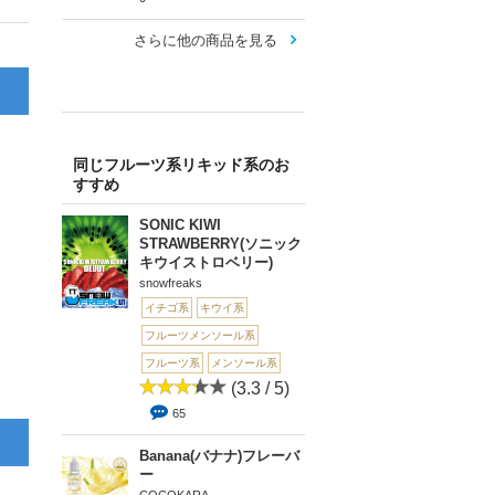
さらに他の商品を見る
同じフルーツ系リキッド系のお
すすめ
SONIC KIWI
STRAWBERRY(ソニック
キウイストロベリー)
snowfreaks
イチゴ系
キウイ系
フルーツメンソール系
フルーツ系
メンソール系
(3.3 / 5)
65
Banana(バナナ)フレーバ
ー