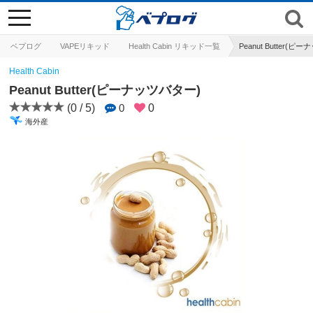
toggle
navigation
ベプログ
VAPEリキッド
Health Cabin リキッド一覧
Peanut Butter(ピ
Health Cabin
Peanut Butter(ピーナッツバター)
(0 / 5)
0
0
海外産