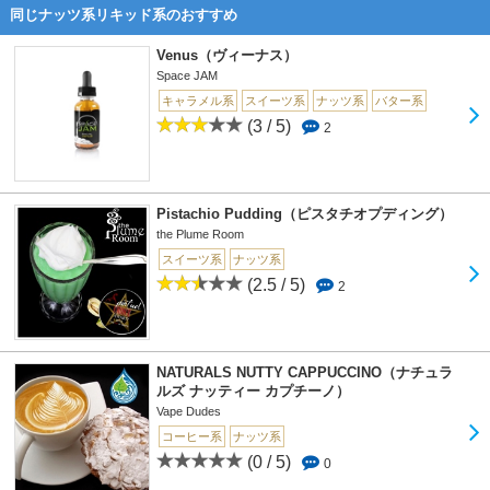
同じナッツ系リキッド系のおすすめ
Venus（ヴィーナス）
Space JAM
キャラメル系
スイーツ系
ナッツ系
バター系
(3 / 5)
2
Pistachio Pudding（ピスタチオプディング）
the Plume Room
スイーツ系
ナッツ系
(2.5 / 5)
2
NATURALS NUTTY CAPPUCCINO（ナチュラ
ルズ ナッティー カプチーノ）
Vape Dudes
コーヒー系
ナッツ系
(0 / 5)
0