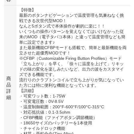
【特徴】
最新のボタンナビゲーションで温度管理も気兼ねなく挑
戦できる次世代型MOD！
なんと5ボタン式で本体操作が劇的に楽に！！
いくつもの操作パターンを覚えなくてはいけなかった従
来のMOD（電子タバコ本体）と違って温度管理なども簡
単に設定できます♪
また最新機能CFBPモードも搭載で、簡単と最新機能を両
立させた超優秀MODです！
※CFBP（Customizable Firing Button Profiles）モード
「立ち上がり」を早く、「徐々に温度を上げて」リキッ
ドの味の変化を楽しみたいなど、出力の波をカスタマイ
ズできる機能です。
商
流行りのクラプトンコイルで立ち上がりが気になってい
品
た方には特に便利な機能となっています。
【詳細】
詳
・可変ワット数：1-75W
細
・可変電圧数：0V-8.5V
・温度制御範囲：200°F-600°F/100°C-315°C
・対応抵抗値：0.1-3.5ohm
・CFBP機能（ファイアボタン調節機能）
・18650サイズのバッテリーを1本使用
・チャイルドロック機能
・材質：亜鉛合金(Zinc Alloy)