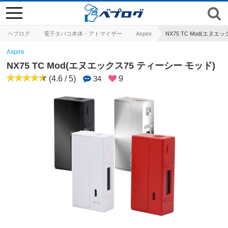
toggle
navigation
ベプログ
電子タバコ本体・アトマイザー
Aspire
NX75 TC Mod(エヌエ
Aspire
NX75 TC Mod(エヌエックス75 ティーシー モッド)
(4.6 / 5)
34
9