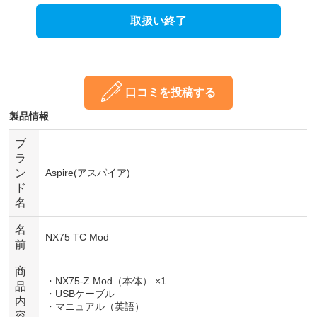
取扱い終了
口コミを投稿する
製品情報
ブ
ラ
ン
Aspire(アスパイア)
ド
名
名
NX75 TC Mod
前
商
・NX75-Z Mod（本体） ×1
品
・USBケーブル
内
・マニュアル（英語）
容