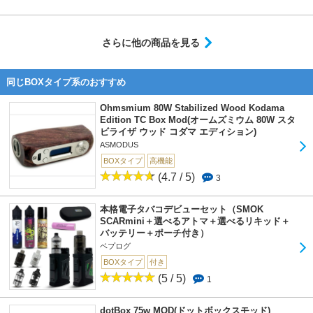
さらに他の商品を見る
同じBOXタイプ系のおすすめ
Ohmsmium 80W Stabilized Wood Kodama
Edition TC Box Mod(オームズミウム 80W スタ
ビライザ ウッド コダマ エディション)
ASMODUS
BOXタイプ
高機能
(4.7 / 5)
3
本格電子タバコデビューセット（SMOK
SCARmini＋選べるアトマ＋選べるリキッド＋
バッテリー＋ポーチ付き）
ベプログ
BOXタイプ
付き
(5 / 5)
1
dotBox 75w MOD(ドットボックスモッド)