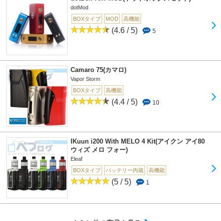
dotMod
BOXタイプ
MOD
高機能
(4.6 / 5)
5
Camaro 75(カマロ)
Vapor Storm
BOXタイプ
高機能
(4.4 / 5)
10
IKuun i200 With MELO 4 Kit(アイクン アイ80
ウィズ メロ フォー)
Eleaf
BOXタイプ
バッテリー内蔵
高機能
(5 / 5)
1