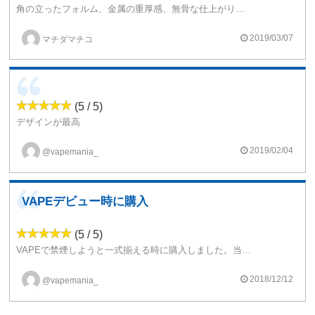
角の立ったフォルム、金属の重厚感、無骨な仕上がりは男心くすぐるmodです。
キットで購入しましたがmodのみ、未だ使用しています。
2019/03/07
マチダマチコ
ただ、バッテリーを入れ込むパーツのバリが激しく、気を使わずにバッテリーを取り外しすると皮膜が破れます。そこに無骨な男らしさはいらなかった。
(5 / 5)
デザインが最高
自分はデザインからＭＯＤを選ぶのだが、購入前にyoutubeのレビューを見て速攻購入を決意しました。
大きさとデザインと機能全て文句なし！！
2019/02/04
@vapemania_
完璧です。
picoかこのアスパイアで最初は問題ないかと。
おすすめです！
VAPEデビュー時に購入
(5 / 5)
VAPEで禁煙しようと一式揃える時に購入しました。当時は正直、何が何だかわからなかったので、とりあえず人気で多機能なもの、そしてPICOより見た目が好きだったのでNX75にしました。結構重いです。でもそれが安定感と高級感を醸し出してます。凝り性な人はこれから持ち運び用とか家用とか買っちゃうと思うので、まずはこれならいいのでは。
2018/12/12
@vapemania_