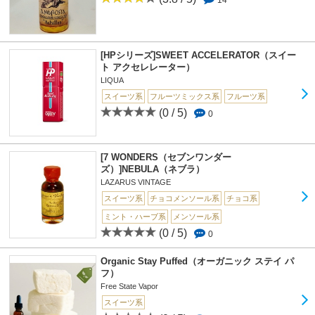
[HPシリーズ]SWEET ACCELERATOR（スイー
ト アクセレレーター）
LIQUA
スイーツ系
フルーツミックス系
フルーツ系
(0 / 5)
0
[7 WONDERS（セブンワンダー
ズ）]NEBULA（ネブラ）
LAZARUS VINTAGE
スイーツ系
チョコメンソール系
チョコ系
ミント・ハーブ系
メンソール系
(0 / 5)
0
Organic Stay Puffed（オーガニック ステイ パ
フ）
Free State Vapor
スイーツ系