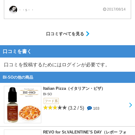
思い切り季節外れですが、ブックデザインのパッケージもとても素敵なので、買ってみました。
2017/08/14
・・s・・
うっとりするような濃厚な甘いチョコとブランデーの芳醇な香り。
吸ってみると、香りとは裏腹に
まず、ブランデーのアルコール感がややケミカルっぽい。
そして、肝心のしっとりチョコレートはというと
残念ながら、深みもなく滑らかさもなく
口コミすべてを見る
尖った甘さと苦味、何だか薄っぺらい味で
やや、イマイチ・・・
ココアの苦味とナッツ感はわりといい感じでした。
口コミを書く
ただ、ウォールナッツの渋みが感じられませんでした。
あの、渋みがブラウニーには必須なので、
そこはやや残念。
口コミを投稿するためにはログインが必要です。
そして、存在を忘れていて約1ヵ月熟成
BI-SOの他の商品
PG100のニコチンも添加済み。
Italian Pizza（イタリアン・ピザ）
アルコールのケミカル感はなくなり、
香り立つブランデーが程良い感じ。
BI-SO
そして、お味も全体的にまとまり
フード系
濃厚でとろけそうな甘さと苦味の絶妙なバランスのチョコブラウニーが出来上がっていました♡
(3.2 / 5)
103
でも、飽きます・・・
まだ、夏ですし、やや暑苦しい味なので。
リアルではオレンジピール入りブラウニーや
REVO for St.VALENTINE’S DAY（レボー フォ