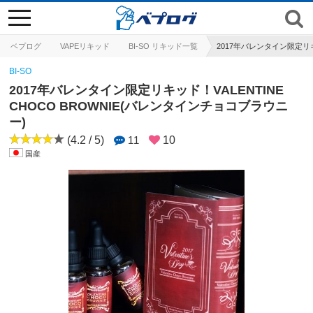
toggle
navigation
ベプログ
VAPEリキッド
BI-SO リキッド一覧
2017年バレンタイン限定リキ
BI-SO
2017年バレンタイン限定リキッド！VALENTINE
CHOCO BROWNIE(バレンタインチョコブラウニ
ー)
(4.2 / 5)
11
10
国産