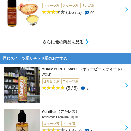
スイーツ系
フルーツ系
リンゴ系
(3.6 / 5)
99
さらに他の商品を見る
同じスイーツ系リキッド系のおすすめ
YUMMY! BEE SWEET(ヤミービースウィート)
WOLF
はちみつ系
スイーツ系
(5 / 5)
2
Achilles（アキレス）
Ambrosia Premium Liquid
スイーツ系
バニラ系
(3.8 / 5)
14