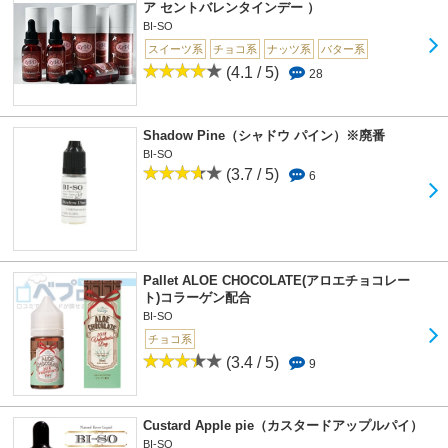
ストロベリーブラウニーも美味しいので
ア セントバレンタインデー ）
イレギュラーですが、
BI-SO
フルーツ系のリキッドとブレンドしてみました。
スイーツ系
チョコ系
ナッツ系
バター系
ちょっとでもガンク対策にもなるかしら？
(4.1 / 5)
28
手持ちのニトロオレンジとフランボワーズで試してみたのですが、
どちらも、かなりいけちゃいます！！
特にニトロオレンジは清涼感があるので、
Shadow Pine（シャドウ パイン）※廃番
どうかなと思いましたが、かなり気に入りました。
オレンジチョコブラウニー、美味しいです♡
BI-SO
(3.7 / 5)
6
これなら、飽きずにチェーンできちゃいます。
でも、家でチェーンしてると
あ～チョコくさい！！
と言われちゃいますが・・・笑
Pallet ALOE CHOCOLATE(アロエチョコレー
ト)コラーゲン配合
BI-SO
チョコ系
(3.4 / 5)
9
Custard Apple pie（カスタードアップルパイ）
BI-SO