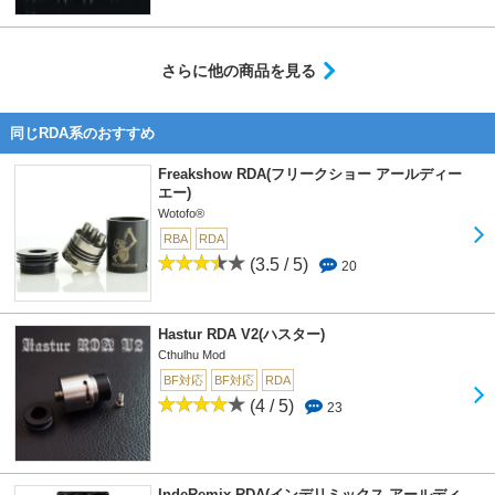
さらに他の商品を見る
同じRDA系のおすすめ
Freakshow RDA(フリークショー アールディー
エー)
Wotofo®
RBA
RDA
(3.5 / 5)
20
Hastur RDA V2(ハスター)
Cthulhu Mod
BF対応
BF対応
RDA
(4 / 5)
23
IndeRemix RDA(インデリミックス アールディ