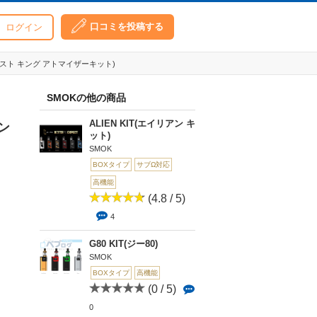
口コミを投稿する
ログイン
ウド ビースト キング アトマイザーキット)
SMOKの他の商品
ALIEN KIT(エイリアン キ
キン
ット)
SMOK
BOXタイプ
サブΩ対応
高機能
(4.8 / 5)
4
G80 KIT(ジー80)
SMOK
BOXタイプ
高機能
(0 / 5)
0