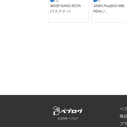
5)
22
0
WASP NANO RDTA
JAWS Plus[IGO-W8]
4
(ワスプ ナノ)
RDA(ジ...
Anglo RDA(アングロ)
ベ
商
(C)2019 ベプログ
プ