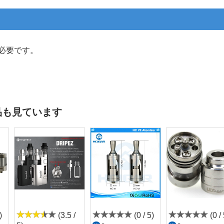
吸い終わった後、熱くて外せない・・。
だがそれがいい・・！！
面白いじゃないか！遊び心満載だぜ！
楽しけりゃ良いじゃないか！！
必要です。
ぁ・・、煙探知機が鳴・・。
品も見ています
)
(3.5 /
(0 / 5)
(0 / 