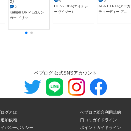
5)
0
0
HC V2 RBA(エイチシ
AGA TD RTA(アーガ
2
ーヴイツー)
ティーディー ア...
Kanger DRIP EZ(カン
ガー ドリッ...
ベプログ 公式SNSアカウント
プログとは
ベプログ総合利用規約
品追加依頼
口コミガイドライン
ライバシーポリシー
ポイントガイドライン