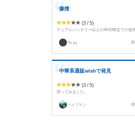
爆煙
(3 / 5)
デュアルバッテリー以上のMOD限定での使
超爆煙使用のアトマイザー(デュアル✕5コイル 0.12Ω使用)であり,推奨W最大で吸うとリキッドの
上記のコイルだと推奨最大でも蒸気の温度も比較的低く、思いっきり吸い込んでは爆煙出来るの
To-ya
中華系通販wishで発見
(3 / 5)
買ってみました。
爆煙ですが燃費悪いですね。
全体的に色合いがハデハデです。
ベイプマン
リピはないです。もう買いません