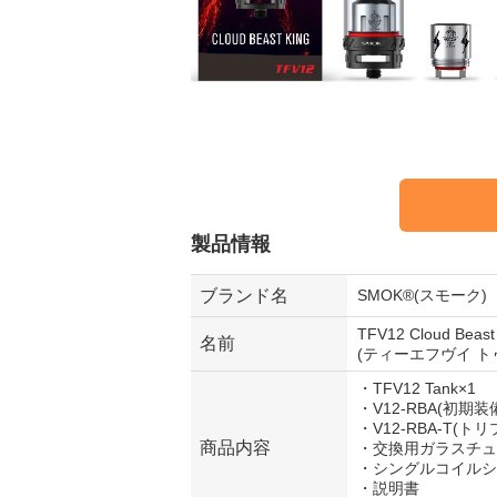
製品情報
ブランド名
SMOK®(スモーク)
TFV12 Cloud Beast 
名前
(ティーエフヴイ ト
・TFV12 Tank×1
・V12-RBA(初期装
・V12-RBA-T(ト
商品内容
・交換用ガラスチュ
・シングルコイルシ
・説明書