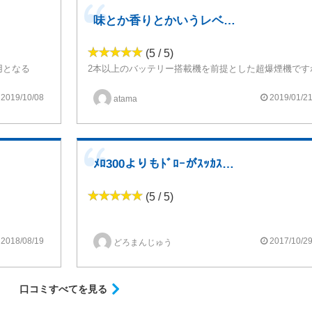
味とか香りとかいうレベルじゃない
(5 / 5)
用となる
2本以上のバッテリー搭載機を前提とした超爆煙機です
味も香りも飛んでしまう。
ここまで来たらもはや味とか香りとかいうレベルじゃないと思います エアフローは結構スカスカですね コイルも大きくてちょっとビビります…
でその点は良いかな
アトマイザーのサイズ自体が結構あるので合わせるMODは大きいものを選びますね
2019/10/08
2019/01/2
atama
ミニキンでも小さいくらいです
ﾒﾛ300よりもﾄﾞﾛｰがｽｯｶｽｶｗ
(5 / 5)
味？素グリ推奨じゃないの？
2018/08/19
2017/10/2
どろまんじゅう
って感じるほど、燃費悪い・・。
ｴｱﾌﾛから風景が見える・・。
口コミすべてを見る
合うMODが見つからない・・。