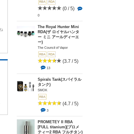
RBA
RDA
(0 / 5)
0
The Royal Hunter Mini
ね
RDA(ザ ロイヤルハンタ
ー ミニ アールディーエ
1
ー)
The Council of Vapor
RBA
RDA
(3.7 / 5)
13
Spirals Tank(スパイラル
タンク)
SMOK
RBA
(4.7 / 5)
9
3
PROMETEY II RBA
[FULL titanium](プロメ
ティー2 RBA フルチタン)