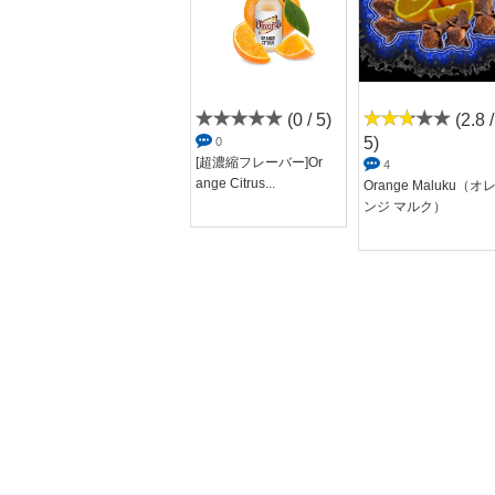
(0 / 5)
(0 / 5)
(2.8 /
5)
0
0
Sweet Tangerine（ス
[超濃縮フレーバー]Or
4
イート タン...
ange Citrus...
Orange Maluku（オ
ンジ マルク）