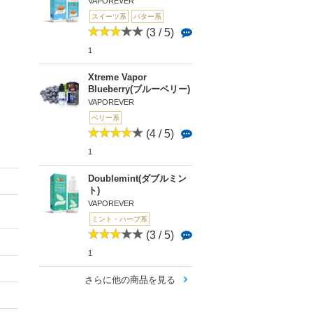
VAPOREVER
スイーツ系
バター系
(3 / 5)
1
Xtreme Vapor
Blueberry(ブルーベリー)
VAPOREVER
ベリー系
(4 / 5)
1
Doublemint(ダブルミン
ト)
VAPOREVER
ミント・ハーブ系
(3 / 5)
1
さらに他の商品を見る