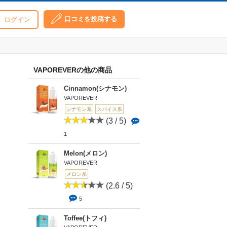
口コミを投稿する
ログイン
VAPOREVERの他の商品
Cinnamon(シナモン)
VAPOREVER
シナモン系
スパイス系
(3 / 5)
1
Melon(メロン)
VAPOREVER
メロン系
(2.6 / 5)
5
Toffee(トフィ)