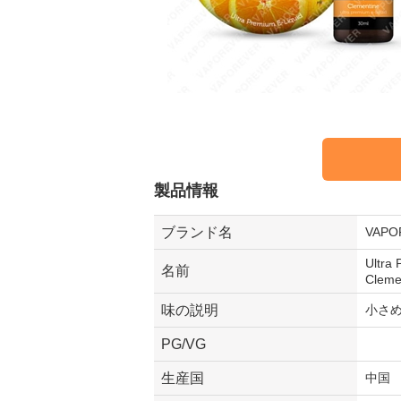
製品情報
ブランド名
VAP
Ultra
名前
Clem
味の説明
小さ
PG/VG
生産国
中国