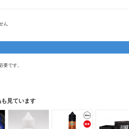
せん
必要です。
品も見ています