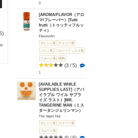
0
[AROMA/FLAVOR（アロ
マ/フレーバー）]Tutti
frutti（トゥッティフルッ
ティ）
5)
(0 / 5)
(3 / 5)
(5 
FlavourArt
0
5
1
オレンジ系
チェリー系
hi
ARCANE DJINN 151
BlueWater Punch（ブ
Orange(オレンジ)
（アルキャン ...
パイン系
フルーツミックス系
ルーウォータ...
レーバー
フルーツ系
香料
(3 / 5)
1
[AVAILABLE WHILE
SUPPLIES LAST]（アバ
イラブル ワイル サブラ
イズ ラスト）]MR.
TANGERINE MAN（ミス
タータンジェリンマン）
The Vapor Hut
オレンジ系
スイーツ系
フルーツ系
(0 / 5)