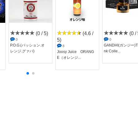
(0 / 5)
(4.6 /
(0 / 
5)
0
0
P.O.G.(パッション.オ
GANDHI(ガンジー)T
8
レンジ.グァバ)
nk Colle...
レ
Joosy Juice ORANG
E（オレンジ...