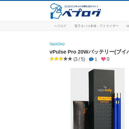
ベプログ
電子タバコ本体・アトマイザー
V
VapeOnly
vPulse Pro 20Wバッテリー(ブ
(3 / 5)
1
0