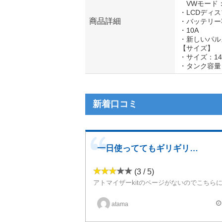
VWモード：3
・LCDディ
商品詳細
・バッテリー容
・10A
・新しいパル
【サイズ】
・サイズ：14
・タンク容量
新着口コミ
一日使っててもギリギリ持つ
(3 / 5)
VVモードとVWモードを搭載したペン型タイプのV
バッテリー容量が1600mAhあるので一日使っててもギリギリ持つんじゃないでしょうか サブ機やニコリキでの運
atama