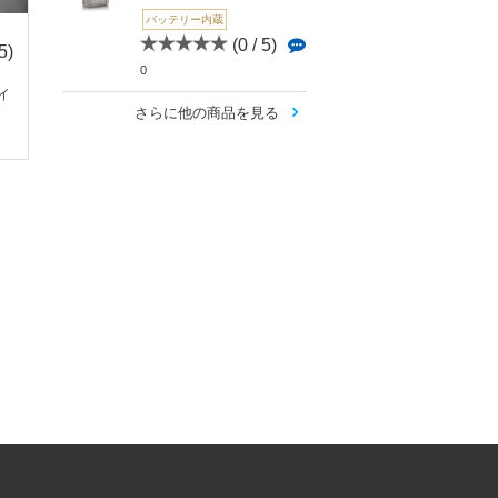
バッテリー内蔵
(0 / 5)
5)
(4.3 /
(4 / 5)
(4 
0
5)
2
4
ライ
Suorin Air 日本限定仕
Aurora Vape(オ
6
さらに他の商品を見る
様(ソウリンエ...
ベイプ)Sta...
DNA 200(ディーエヌ
エー 200)