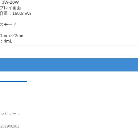
W-20W
スプレイ画面
量：1600mAh
スモード
1mm×22mm
：4mL
アトマイザーkitのページがないのでこちらにレビューします
APEですね
用におすすめだと思います
2019/02/02