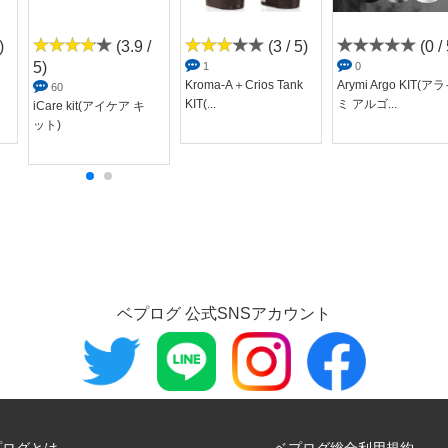
)
(3.9 /
(3 / 5)
(0 / 
5)
1
0
Kroma-A＋Crios Tank
Arymi Argo KIT(ア
60
KIT(...
ミ アルゴ...
iCare kit(アイケア キ
ット)
ベプログ 公式SNSアカウント
プログとは
ベプログ総合利用規約