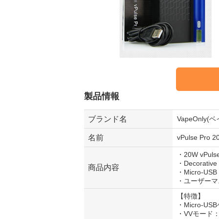
製品情報
ブランド名
VapeOnly
名前
vPulse P
・20W vPul
・Decorativ
商品内容
・Micro-US
・ユーザーマ
【特徴】
・Micro-
・VVモード：3.