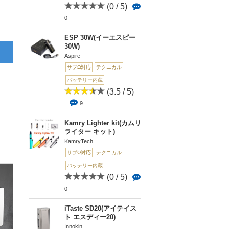
(0 / 5)
0
ESP 30W(イーエスピー
30W)
Aspire
サブΩ対応
テクニカル
バッテリー内蔵
(3.5 / 5)
9
Kamry Lighter kit(カムリ
ライター キット)
KamryTech
サブΩ対応
テクニカル
バッテリー内蔵
(0 / 5)
0
iTaste SD20(アイテイス
ト エスディー20)
Innokin