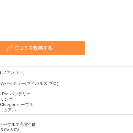
口コミを投稿する
(ベイプオンリー)
ro 20Wバッテリー(ブイパルス プロ)
se Pro バッテリー
e リング
B Charger ケーブル
ニュアル
USBケーブルで充電可能
0V-8.0V