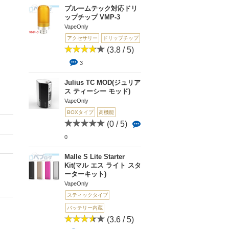
プルームテック対応ドリ
ップチップ VMP-3
VapeOnly
アクセサリー
ドリップチップ
(3.8 / 5)
3
Julius TC MOD(ジュリア
ス ティーシー モッド)
VapeOnly
BOXタイプ
高機能
(0 / 5)
0
Malle S Lite Starter
Kit(マル エス ライト スタ
ーターキット)
VapeOnly
スティックタイプ
バッテリー内蔵
(3.6 / 5)