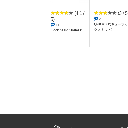
(0 / 5)
(4.1 /
(3 / 5
5)
0
2
Phantom Box Mod(フ
Q-BOX Kit(キューボッ
11
ァントム ボ...
クスキット)
iStick basic Starter k
i...
ベ