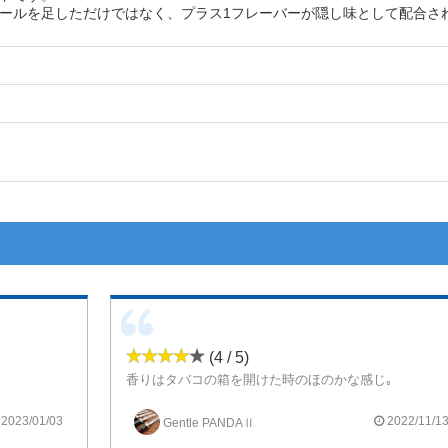
ールを足しただけではなく、プラス1フレーバーが隠し味として配合さ
(4 / 5)
香りはタバコの箱を開けた時のほのかな感じ｡
事でした。
個人的には美味くはなかった､､､美味くはないのに何故だろう後々癖になる不思議なリキッド！
そうです。
メンソもほのかに感じます｡
2023/01/03
2022/11/1
Gentle PANDAⅡ