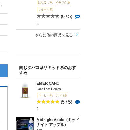
はちみつ系
イチジク系
れ
フルーツ系
(0 / 5)
0
さらに他の商品を見る
同じタバコ系リキッド系のおす
すめ
EMERICANO
Gold Leaf Liquids
コーヒー系
タバコ系
(5 / 5)
4
Midnight Apple（ミッド
3
ナイト アップル）