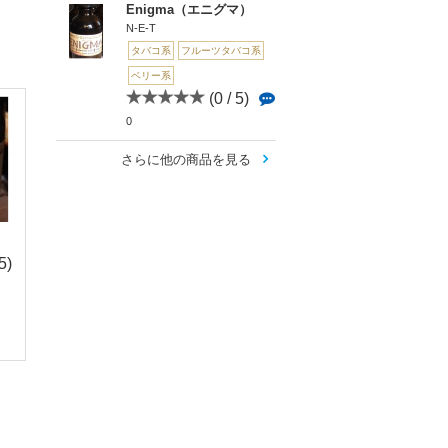
Enigma（エニグマ）
N-E-T
タバコ系
フルーツタバコ系
ベリー系
(0 / 5)
0
さらに他の商品を見る
5)
(4.6 /
(0 / 5)
(0 
5)
0
0
）
Air Cured BlackBerry
Endura Dark-Roas
8
Bu...
old ...
Feared(フィアード)