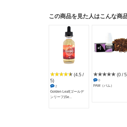
この商品を見た人はこんな商
(3.7 /
(4.5 /
(0 / 5
5)
5)
0
PAM（パム）
6
2
pimp my juice ピンプ
Golden Leaf(ゴールデ
マイジュース...
ンリーフ)Se...