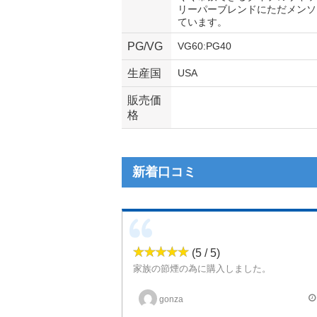
リーパーブレンドにただメンソ
ています。
PG/VG
VG60:PG40
生産国
USA
販売価
格
新着口コミ
(5 / 5)
家族の節煙の為に購入しました。
本人曰く吸って居て飽きが来ない味だと言う
メンソールも入っているので尚の事吸った気持になる
gonza