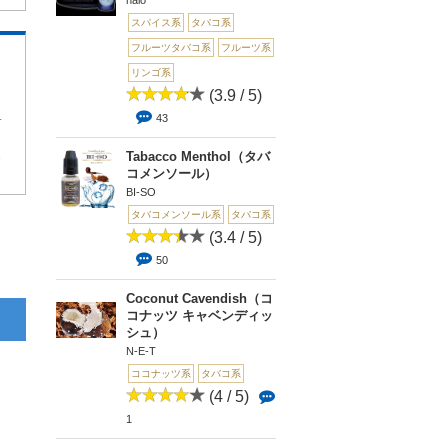
halo
スパイス系
タバコ系
フルーツタバコ系
フルーツ系
リンゴ系
(3.9 / 5)
今回30mlを購入しましたが、飽きずに続けられそうです。
43
Tabacco Menthol（タバ
6
コメンソール）
BI-SO
タバコメンソール系
タバコ系
(3.4 / 5)
50
Coconut Cavendish（コ
コナッツ キャベンディッ
シュ）
N-E-T
ココナッツ系
タバコ系
(4 / 5)
1