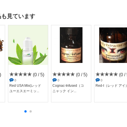
品も見ています
)
(0 / 5)
(0 / 5)
(0 / 
0
0
0
Red USA Mix(レッド
Cognac-Infused（コ
Red-I（レッド アイ
ユーエスエーミッ...
ニャック イン...