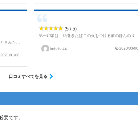
(5 / 5)
第一印象は、紙巻きたばこの火をつける前のほんのり甘い香り。実際に吸ってみると程よいメンソールと紅茶にも似た紙巻きたばこのほんのり甘いかおりが、あと引く旨さを味わえます。
鼻で匂いを嗅ぐと紙巻きたばこの箱を開けたときみたいな匂いがほのかに漂います。
たら全然満足できます。
2020/03/0
kobcha44
2021/01/08
口コミすべてを見る
必要です。