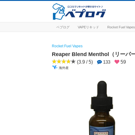
ベプログ
VAPEリキッド
Rocket Fuel V
Rocket Fuel Vapes
Reaper Blend Menthol（
(3.9 / 5)
133
59
海外産