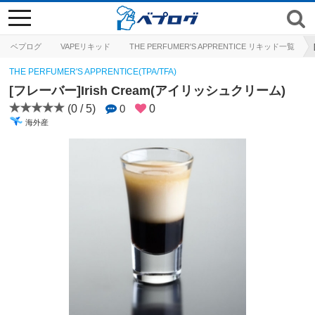
toggle
navigation
ベプログ
VAPEリキッド
THE PERFUMER'S APPRENTICE リキッド一覧
THE PERFUMER'S APPRENTICE(TPA/TFA)
[フレーバー]Irish Cream(アイリッシュクリーム)
(0 / 5)
0
0
海外産