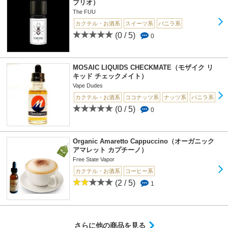
ブリオ）
The FUU
カクテル・お酒系
スイーツ系
バニラ系
(0 / 5)
0
MOSAIC LIQUIDS CHECKMATE（モザイク リ
キッド チェックメイト）
Vape Dudes
カクテル・お酒系
ココナッツ系
ナッツ系
バニラ系
(0 / 5)
0
Organic Amaretto Cappuccino（オーガニック
アマレット カプチーノ）
Free State Vapor
カクテル・お酒系
コーヒー系
(2 / 5)
1
さらに他の商品を見る