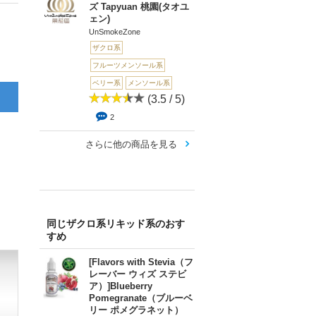
ズ Tapyuan 桃園(タオユ
ェン)
UnSmokeZone
ザクロ系
フルーツメンソール系
ベリー系
メンソール系
(3.5 / 5)
2
さらに他の商品を見る
同じザクロ系リキッド系のおす
すめ
[Flavors with Stevia（フ
レーバー ウィズ ステビ
ア）]Blueberry
Pomegranate（ブルーベ
リー ポメグラネット）