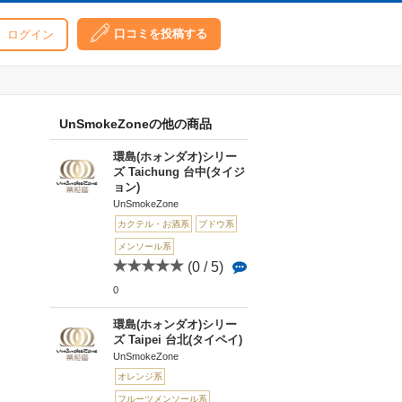
口コミを投稿する
ログイン
UnSmokeZoneの他の商品
環島(ホォンダオ)シリー
ズ Taichung 台中(タイジ
ョン)
UnSmokeZone
カクテル・お酒系
ブドウ系
メンソール系
(0 / 5)
0
環島(ホォンダオ)シリー
ズ Taipei 台北(タイペイ)
UnSmokeZone
オレンジ系
フルーツメンソール系