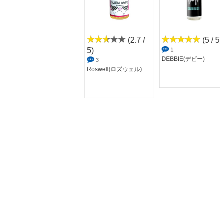
(0 / 5)
(2.7 /
(5 / 5
5)
0
1
PINK PULLDOWN[V
DEBBIE(デビー)
3
G](ピンクプル...
Roswell(ロズウェル)