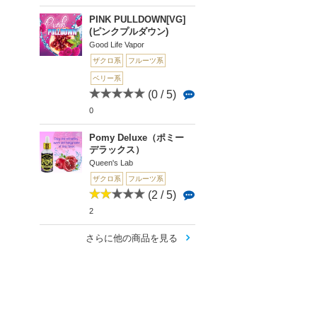
PINK PULLDOWN[VG]
(ピンクプルダウン)
Good Life Vapor
ザクロ系
フルーツ系
ベリー系
(0 / 5)
0
Pomy Deluxe（ポミー
デラックス）
Queen's Lab
ザクロ系
フルーツ系
(2 / 5)
2
さらに他の商品を見る