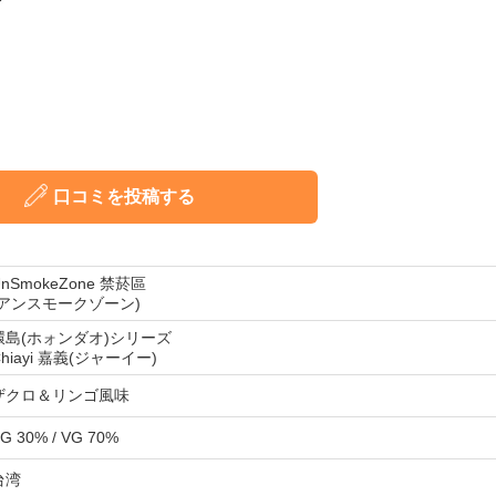
口コミを投稿する
UnSmokeZone 禁菸區
(アンスモークゾーン)
環島(ホォンダオ)シリーズ
Chiayi 嘉義(ジャーイー)
ザクロ＆リンゴ風味
G 30% / VG 70%
台湾