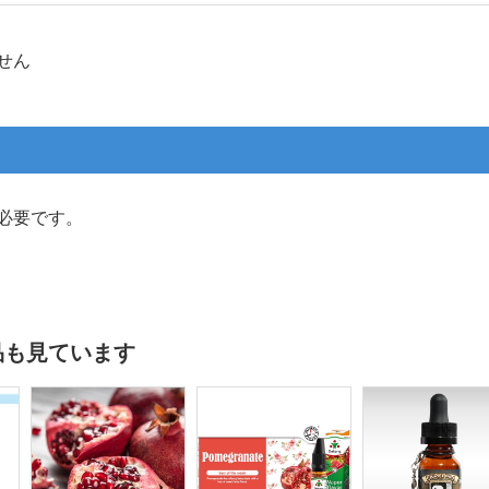
せん
必要です。
品も見ています