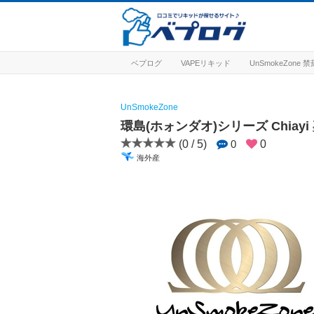
ベプログ
VAPEリキッド
UnSmokeZone
UnSmokeZone
環島(ホォンダオ)シリーズ Chiayi
(0 / 5)
0
0
海外産