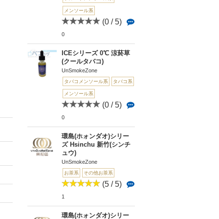
メンソール系
(0 / 5)
0
ICEシリーズ 0℃ 涼菸草
(クールタバコ)
UnSmokeZone
タバコメンソール系
タバコ系
メンソール系
(0 / 5)
0
環島(ホォンダオ)シリー
ズ Hsinchu 新竹(シンチ
ュウ)
UnSmokeZone
お茶系
その他お茶系
(5 / 5)
1
環島(ホォンダオ)シリー