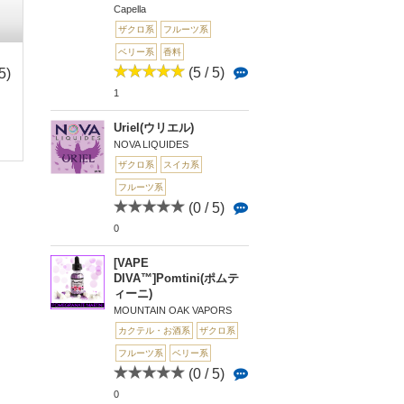
Capella
ザクロ系
フルーツ系
ベリー系
香料
(5 / 5)
5)
(3.7 /
(0 / 5)
(0 
5)
0
0
1
POMEGRANATE(ポメ
Bass Note（ベー
6
グラネット)
ノート）
Jackpot K(ジャックポ
Uriel(ウリエル)
ットケー)
NOVA LIQUIDES
ザクロ系
スイカ系
フルーツ系
(0 / 5)
0
[VAPE
DIVA™]Pomtini(ポムテ
ィーニ)
MOUNTAIN OAK VAPORS
カクテル・お酒系
ザクロ系
フルーツ系
ベリー系
(0 / 5)
0