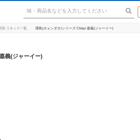
 禁菸區 リキッド一覧
環島(ホォンダオ)シリーズ Chiayi 嘉義(ジャーイー)
 嘉義(ジャーイー)