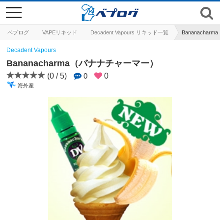
toggle
navigation
ベプログ
VAPEリキッド
Decadent Vapours リキッド一覧
Bananacha
Decadent Vapours
Bananacharma（バナナチャーマー）
(0 / 5)
0
0
海外産