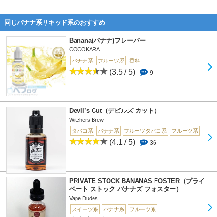
同じバナナ系リキッド系のおすすめ
Banana(バナナ)フレーバー
COCOKARA
バナナ系
フルーツ系
香料
(3.5 / 5)
9
Devil’s Cut（デビルズ カット）
Witchers Brew
タバコ系
バナナ系
フルーツタバコ系
フルーツ系
(4.1 / 5)
36
PRIVATE STOCK BANANAS FOSTER（プライ
ベート ストック バナナズ フォスター）
Vape Dudes
スイーツ系
バナナ系
フルーツ系