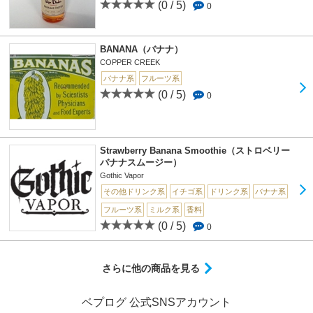
(0 / 5)
0
BANANA（バナナ）
COPPER CREEK
バナナ系
フルーツ系
(0 / 5)
0
Strawberry Banana Smoothie（ストロベリー
バナナスムージー）
Gothic Vapor
その他ドリンク系
イチゴ系
ドリンク系
バナナ系
フルーツ系
ミルク系
香料
(0 / 5)
0
さらに他の商品を見る
ベプログ 公式SNSアカウント