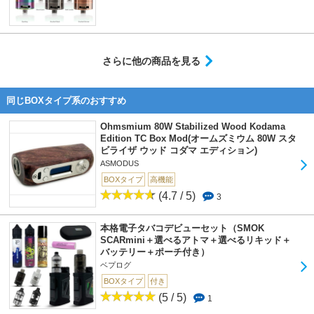
さらに他の商品を見る
同じBOXタイプ系のおすすめ
Ohmsmium 80W Stabilized Wood Kodama
Edition TC Box Mod(オームズミウム 80W スタ
ビライザ ウッド コダマ エディション)
ASMODUS
BOXタイプ
高機能
(4.7 / 5)
3
本格電子タバコデビューセット（SMOK
SCARmini＋選べるアトマ＋選べるリキッド＋
バッテリー＋ポーチ付き）
ベプログ
BOXタイプ
付き
(5 / 5)
1