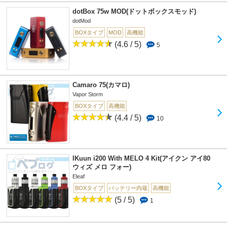
dotBox 75w MOD(ドットボックスモッド)
dotMod
BOXタイプ
MOD
高機能
(4.6 / 5)
5
Camaro 75(カマロ)
Vapor Storm
BOXタイプ
高機能
(4.4 / 5)
10
IKuun i200 With MELO 4 Kit(アイクン アイ80
ウィズ メロ フォー)
Eleaf
BOXタイプ
バッテリー内蔵
高機能
(5 / 5)
1