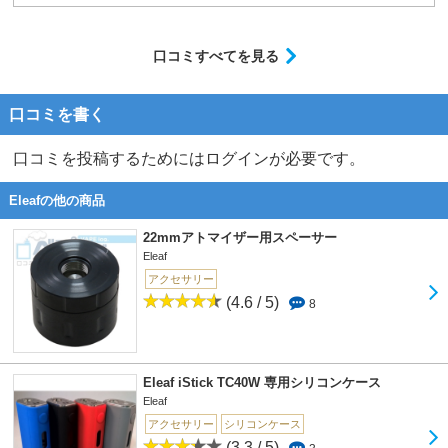
握りやすい！！
高級感は皆無ですが、プラ製の手触りの良いボディもいいですね。
自分は男で、手が比較的大きい方だと思いますが、いい感じのフィット感です。
逆に手の小さい方はボディが大きくて握りづらいかも...
口コミすべてを見る
使い勝手の良いpicoがハードウェア的に正統進化したと言えるのではないでしょうか。
口コミを書く
爆煙タイプのアトマイザーは口径が大きく、本機には装着できないことが多いと思います。そのような方は別のMODを買いましょう。
口コミを投稿するためにはログインが必要です。
Eleafの他の商品
22mmアトマイザー用スペーサー
Eleaf
アクセサリー
(4.6 / 5)
8
Eleaf iStick TC40W 専用シリコンケース
Eleaf
アクセサリー
シリコンケース
(3.3 / 5)