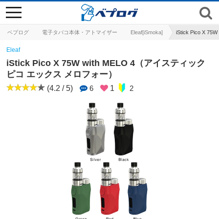
toggle
navigation
ベプログ
電子タバコ本体・アトマイザー
Eleaf[iSmoka]
iStick Pico 
Eleaf
iStick Pico X 75W with MELO 4（アイスティック
ピコ エックス メロフォー）
(4.2 / 5)
6
1
2