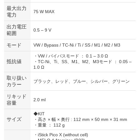
最大出力
75 W MAX
電力
出力電圧
0.5 – 9 V
範囲
モード
VW / Bypass / TC-Ni / Ti / SS / M1 / M2 / M3
・VW / バイパスモード ： 0.1 – 3.0 Ω
抵抗値
・TC-Ni、Ti、SS、M1、M2、M3モード ： 0.05 –
1.0 Ω
取り扱い
ブラック、レッド、ブルー、シルバー、グリーン
カラー
リキッド
2.0 ml
容量
◆KIT
サイズ
・高さ × 幅 × 奥行 : 112 mm × 50 mm × 31 mm
・重量 ： 112 g
・iStick Pico X (without cell)