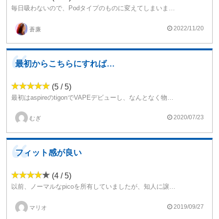
毎日吸わないので、Podタイプのものに変えてしまいましたが使いやすかったです。
picoシリーズが有名と聞いて購入しました。MELO4は液漏れもせずしっかり味も出ていました。
2022/11/20
蒼廉
最初からこちらにすれば良かった
(5 / 5)
最初はaspireのtigonでVAPEデビューし、なんとなく物足りなくなりistickpicoXを購入しました。
ワット数を弄れることで味の変化に驚きました。
持ちやすさや表示の分かりやすさも、初心者向けでとても使いやすいです。
2020/07/23
むぎ
フィット感が良い
(4 / 5)
以前、ノーマルなpicoを所有していましたが、知人に譲渡。
その後、使い勝手の良いpicoがまた使いたくなり、本機を購入しました。
2019/09/27
マリオ
軽いっ！！