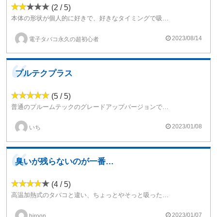
(2 / 5)
本体の形状が個人的に好きで、好きなタイミングで吸うのを止められる・出るのが水蒸気という部分で理想的ではあったのですが・・・
吸い応え自体は他の加熱式タバコにも評価の高いVAPEにも劣って、なおかつタバコカプセルが普通のタバコと変わらない値段なのに ニコチンを摂取できたという感じが薄かったのが微妙でした。
2023/08/14
電子タバコ永久の超初心者
デザイン的にはこのペン型が気に入っていたので、あとは吸い応えを強く出来ればVAPEよりも手に入りやすく知識がなくともショップに行けば何とかなるなど幅広い層に使いやすいデバイスとはなると思うのですが・・・
プルテクプラス
(5 / 5)
普通のプルームテックのグレードアップバージョンですがサイズが少し大きくなりますので注意ですが吸い心地もよくニコチン摂取もちゃんとできるので便利です
2023/01/08
いち
臭いが残らないのが一番の利点。
(4 / 5)
高温加熱式のタバコと違い、ちょっとやそっと吸ったぐらいでは「吸った後の臭い」が残らず時間が経てばバレないレベルなのが一番の利点ですね。
ただ、対応タバコの銘柄の大量廃版で今後の先行きが不透明なモデルとも言えます。
2023/01/07
hiroon