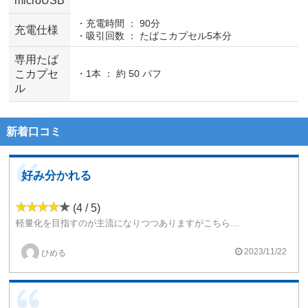
microUSB
・充電時間 ： 90分
充電仕様
・吸引回数 ： たばこカプセル5本分
専用たば
こカプセ
・1本 ： 約 50 パフ
ル
新着口コミ
好み分かれる
(4 / 5)
軽量化を目指すのが主流になりつつありますがこちらは風味を追求したデバイスだと思います。普段VAPEを使っているので十分に手軽で美味しい喫煙具だと思います。メイン機でも十分使えます。
2023/11/22
ひめる