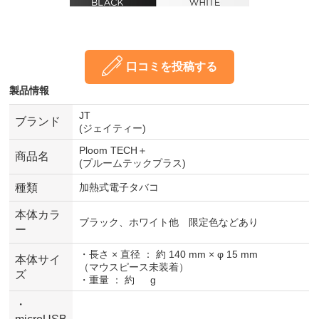
口コミを投稿する
製品情報
JT
ブランド
(ジェイティー)
Ploom TECH＋
商品名
(プルームテックプラス)
種類
加熱式電子タバコ
本体カラ
ブラック、ホワイト他 限定色などあり
ー
・長さ × 直径 ： 約 140 mm × φ 15 mm
本体サイ
（マウスピース未装着）
ズ
・重量 ： 約 g
・