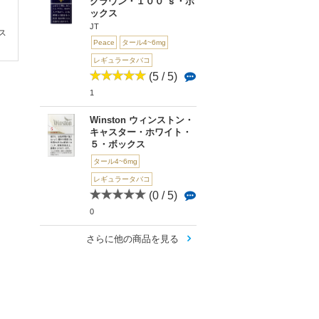
クラウン・１００’ｓ・ボ
Winston ウィンスト
Pianissimo ピアニッ
Pianissimo ピア
ックス
ン・キャスター・ホ...
シモ・ディアス・...
シモ・ルーシア・..
JT
ス
Peace
タール4~6mg
レギュラータバコ
(5 / 5)
1
Winston ウィンストン・
キャスター・ホワイト・
５・ボックス
タール4~6mg
レギュラータバコ
(0 / 5)
0
さらに他の商品を見る