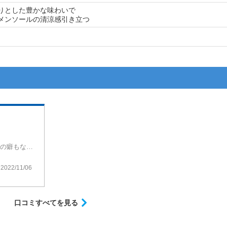
りとした豊かな味わいで
メンソールの清涼感引き立つ
メンソールのスッキリとした喫味で甘みなどの癖もなくかなり吸いやすいですロングなのでゆっくり賭した時間が楽しめます
2022/11/06
口コミすべてを見る