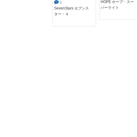
HOPE ホープ・スー
2
3
パーライト
CAMEL キャメル・ク
SevenStars セブンス
ラフト・メンソール...
ター・４