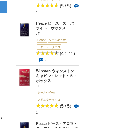
(5 / 5)
1
Peace ピース・スーパー
ライト・ボックス
JT
Peace
タール4~6mg
レギュラータバコ
(4.5 / 5)
2
Winston ウィンストン・
キャビン・レッド・５・
ボックス
JT
タール4~6mg
レギュラータバコ
(5 / 5)
1
 /
(0 / 5)
(5 / 5)
(5 
Peace ピース・アロマ・
0
1
1