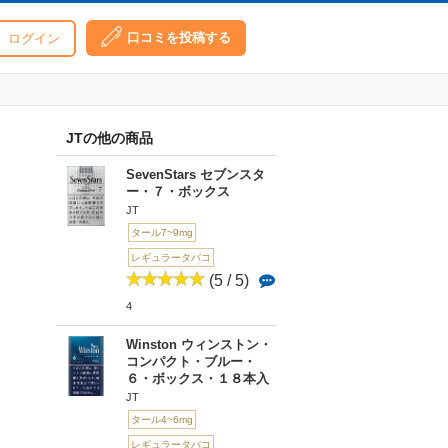
口コミを投稿する
ログイン
JTの他の商品
SevenStars セブンスタ
ー・７・ボックス
JT
タール7~9mg
レギュラータバコ
(5 / 5)
4
Winston ウィンストン・
コンパクト・ブルー・
６・ボックス・１８本入
JT
タール4~6mg
レギュラータバコ