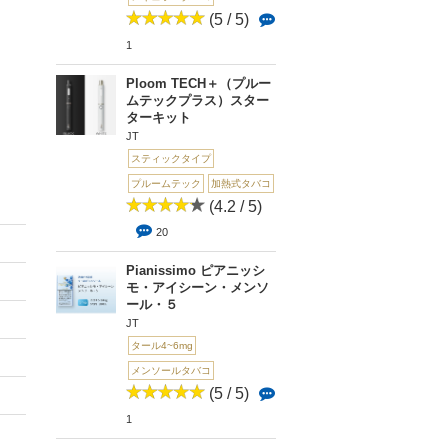
(5 / 5)
1
Ploom TECH＋（プルー
ムテックプラス）スター
ターキット
JT
スティックタイプ
プルームテック
加熱式タバコ
(4.2 / 5)
20
Pianissimo ピアニッシ
モ・アイシーン・メンソ
ール・５
JT
タール4~6mg
メンソールタバコ
(5 / 5)
1