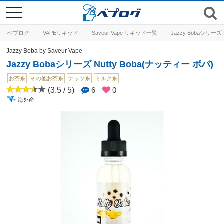
toggle
navigation
ベプログ
VAPEリキッド
Saveur Vape リキッド一覧
Jazzy Bobaシリーズ 
Jazzy Boba by Saveur Vape
Jazzy Bobaシリーズ Nutty Boba(ナッティー ボバ)
お茶系
その他お茶系
ナッツ系
ミルク系
(3.5 / 5)
6
0
海外産