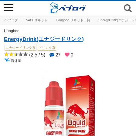
toggle
navigation
ベプログ
VAPEリキッド
Hangboo リキッド一覧
EnergyDrink(エナジー
Hangboo
EnergyDrink(エナジードリンク)
エナジードリンク系
ドリンク系
(2.5 / 5)
27
0
海外産