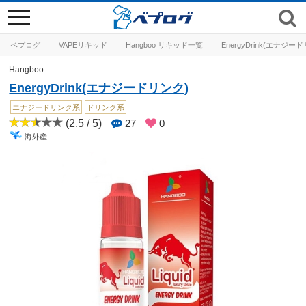
toggle
navigation
ベプログ
VAPEリキッド
Hangboo リキッド一覧
EnergyDrink(エナジー
Hangboo
EnergyDrink(エナジードリンク)
エナジードリンク系
ドリンク系
(2.5 / 5)
27
0
海外産