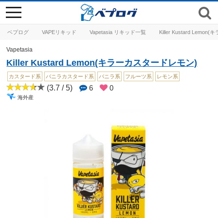
toggle
navigation
ベプログ
VAPEリキッド
Vapetasia リキッド一覧
Killer Kustard Le
Vapetasia
Killer Kustard Lemon(キラーカスタードレモン)
カスタード系
バニラカスタード系
バニラ系
フルーツ系
レモン系
(3.7 / 5)
6
0
海外産