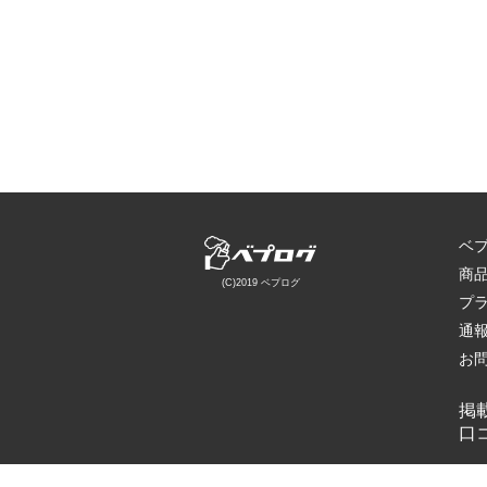
ベ
商
(C)2019 ベプログ
プ
通
お
掲
口