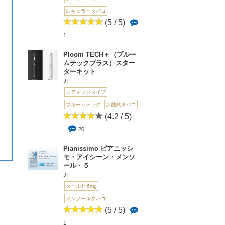
レギュラータバコ
(5 / 5)
1
Ploom TECH＋（プルー
ムテックプラス）スター
ターキット
JT
スティックタイプ
プルームテック
加熱式タバコ
(4.2 / 5)
20
Pianissimo ピアニッシ
モ・アイシーン・メンソ
ール・５
JT
タール4~6mg
メンソールタバコ
(5 / 5)
1