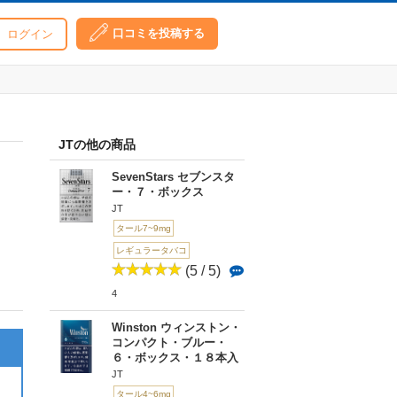
口コミを投稿する
ログイン
JTの他の商品
SevenStars セブンスタ
ー・７・ボックス
JT
タール7~9mg
レギュラータバコ
(5 / 5)
4
Winston ウィンストン・
コンパクト・ブルー・
６・ボックス・１８本入
JT
タール4~6mg