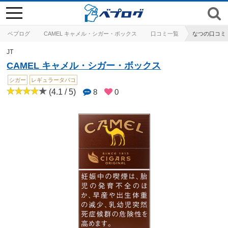
toggle
navigation
ベプログ
CAMEL キャメル・シガー・ボックス
口コミ一覧
なつの口コミ
JT
CAMEL キャメル・シガー・ボックス
シガー
レギュラータバコ
(4.1 / 5)
8
0