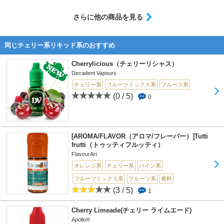
さらに他の商品を見る
同じチェリー系リキッド系のおすすめ
Cherrylicious（チェリーリシャス）
Decadent Vapours
チェリー系
フルーツミックス系
フルーツ系
(0 / 5)
0
[AROMA/FLAVOR（アロマ/フレーバー）]Tutti
frutti（トゥッティフルッティ）
FlavourArt
オレンジ系
チェリー系
パイン系
フルーツミックス系
フルーツ系
香料
(3 / 5)
1
Cherry Limeade(チェリー ライムエード)
Apollo®