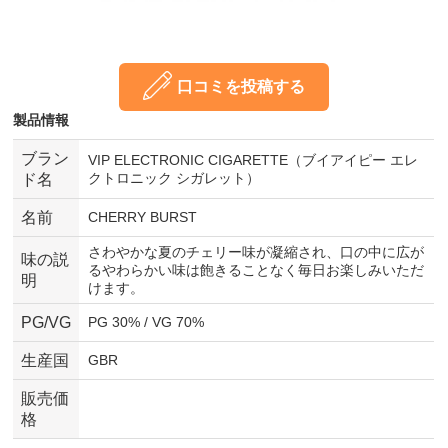
口コミを投稿する
製品情報
ブラン
VIP ELECTRONIC CIGARETTE（ブイアイピー エレ
クトロニック シガレット）
ド名
名前
CHERRY BURST
さわやかな夏のチェリー味が凝縮され、口の中に広が
味の説
るやわらかい味は飽きることなく毎日お楽しみいただ
明
けます。
PG/VG
PG 30% / VG 70%
生産国
GBR
販売価
格