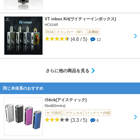
VT inbox Kit(ヴイティーインボックス)
HCIGAR
RDA
スコンカー（BF）
高機能
(4.6 / 5)
12
さらに他の商品を見る
同じ本体系のおすすめ
iStick(アイスティック)
Eleaf[iSmoka]
サブΩ対応
テクニカル
バッテリー内蔵
(3.3 / 5)
6