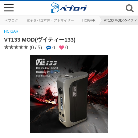
toggle
navigation
ベプログ
電子タバコ本体・アトマイザー
HCIGAR
VT133 MOD(ヴイティ
HCIGAR
VT133 MOD(ヴイティー133)
(0 / 5)
0
0