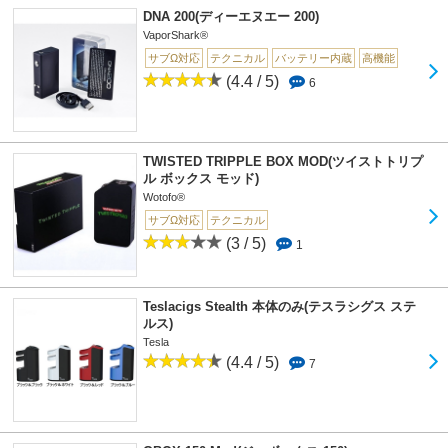
DNA 200(ディーエヌエー 200)
VaporShark®
サブΩ対応
テクニカル
バッテリー内蔵
高機能
(4.4 / 5)
6
TWISTED TRIPPLE BOX MOD(ツイストトリプ
ル ボックス モッド)
Wotofo®
サブΩ対応
テクニカル
(3 / 5)
1
Teslacigs Stealth 本体のみ(テスラシグス ステ
ルス)
Tesla
(4.4 / 5)
7