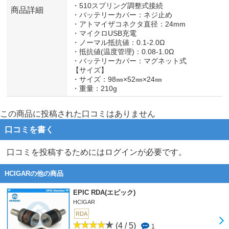
・510スプリング調整式接続
商品詳細
・バッテリーカバー：ネジ止め
・アトマイザコネクタ直径：24mm
・マイクロUSB充電
・ノーマル抵抗値：0.1-2.0Ω
・抵抗値(温度管理)：0.08-1.0Ω
・バッテリーカバー：マグネット式
【サイズ】
・サイズ：98㎜×52㎜×24㎜
・重量：210g
この商品に投稿された口コミはありません
口コミを書く
口コミを投稿するためにはログインが必要です。
HCIGARの他の商品
EPIC RDA(エピック)
HCIGAR
RDA
(4 / 5)
1