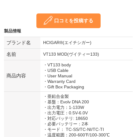
口コミを投稿する
製品情報
ブランド名
HCIGAR®(エイチシガー)
名前
VT133 MOD(ヴイティー133)
・VT133 body
・USB Cable
商品内容
・User Manual
・Warranty Card
・Gift Box Packaging
・亜鉛合金製
・基盤：Evolv DNA 200
・出力電力：1-133W
・出力電圧：0.5V-6.0V
・対応バッテリ: 18650
・必要バッテリー：2本
・モード： TC-SS/TC-NI/TC-TI
・温度範囲：200-600℉/100-300℃