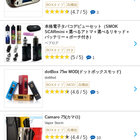
BOXタイプ
高機能
(4.7 / 5)
3
本格電子タバコデビューセット（SMOK
SCARmini＋選べるアトマ＋選べるリキッド＋
バッテリー＋ポーチ付き）
ベプログ
BOXタイプ
付き
(5 / 5)
1
dotBox 75w MOD(ドットボックスモッド)
dotMod
BOXタイプ
MOD
高機能
(4.6 / 5)
5
Camaro 75(カマロ)
Vapor Storm
BOXタイプ
高機能
(4.4 / 5)
10