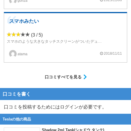
gonza
スマホみたい
(3 / 5)
スマホのような大きなタッチスクリーンがついたデュアルバッテリーMODです
コンセプトとしては面白いですが今となっては目新しさは特にありません
あとは本体がデカいです
2018/11/11
atama
MINIKIN2と比べたらやっぱりちょっと劣りますかね
口コミすべてを見る
口コミを書く
口コミを投稿するためにはログインが必要です。
Teslaの他の商品
Shadow 2ml Tank(シャドウ タンク)