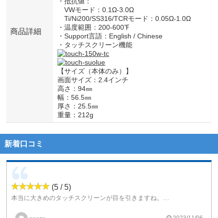
・抵抗値：
VWモード：0.1Ω-3.0Ω
Ti/Ni200/SS316/TCRモード：0.05Ω-1.0Ω
・温度範囲：200-600℉
商品詳細
・Support言語：English / Chinese
・タッチスクリーン機能
【サイズ（本体のみ）】
画面サイズ：2.4インチ
高さ：94㎜
幅：56.5㎜
厚さ：25.5㎜
重量：212g
新着口コミ
(5 / 5)
本当に大きめのタッチスクリーンが目を引きますね。そしてスマホみたいに操作する事になるので、操作もやりやすいと思います。
2023/11/06